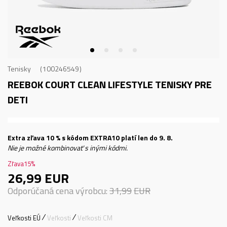
Tenisky
100246549
REEBOK COURT CLEAN
LIFESTYLE TENISKY PRE
DETI
Extra zľava 10 % s kódom EXTRA10 platí len do 9. 8.
Nie je možné kombinovať s inými kódmi.
Zľava
15
%
26,99
EUR
Odporúčaná cena výrobcu:
31,99
EUR
Veľkosti EÚ
Veľkosti
Veľkosti CM