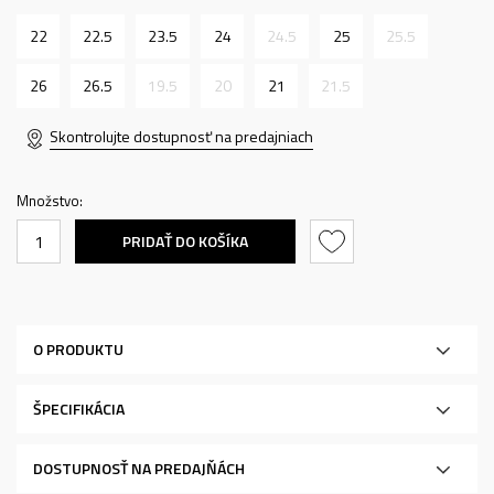
22
22.5
23.5
24
24.5
25
25.5
26
26.5
19.5
20
21
21.5
Skontrolujte dostupnosť na predajniach
Množstvo:
PRIDAŤ DO KOŠÍKA
O PRODUKTU
ŠPECIFIKÁCIA
DOSTUPNOSŤ NA PREDAJŇÁCH