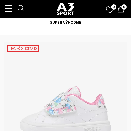
0
0
SUPER VÝHODNE
-10% KÓD: EXTRA10