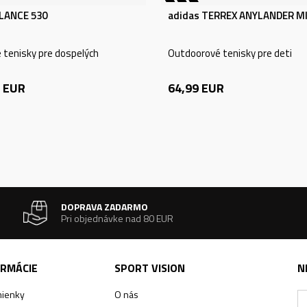
LANCE 530
adidas TERREX ANYLANDER MI
e tenisky pre dospelých
Outdoorové tenisky pre deti
EUR
64,99
EUR
DOPRAVA ZADARMO
Pri objednávke nad 80 EUR
ORMÁCIE
SPORT VISION
N
ienky
O nás