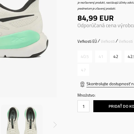
je nezľavnený produkt, nastávajú účinky odstú
predmetom je zľavený produkt.
84,99
EUR
Odporúčaná cena výrobc
Veľkosti EÚ
Veľkosti
Veľkosti
40.5
41
42
42.
47
Skontrolujte dostupnosť n
Množstvo:
PRIDAŤ DO K