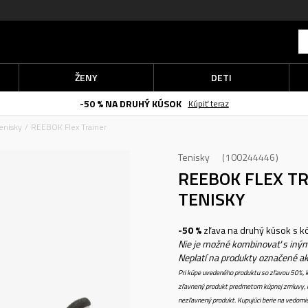
ŽENY
DETI
-50 % NA DRUHÝ KÚSOK
Kúpiť teraz
enisky
REEBOK Flex Trainer
Tenisky
100244446
REEBOK FLEX T
TENISKY
-50 %
zľava na druhý kúsok s 
Nie je možné kombinovať s iným
Neplatí na produkty označené a
Pri kúpe uvedeného produktu so zľavou 50%, k
zľavnený produkt predmetom kúpnej zmluvy, k
nezľavnený produkt. Kupujúci berie na vedomi