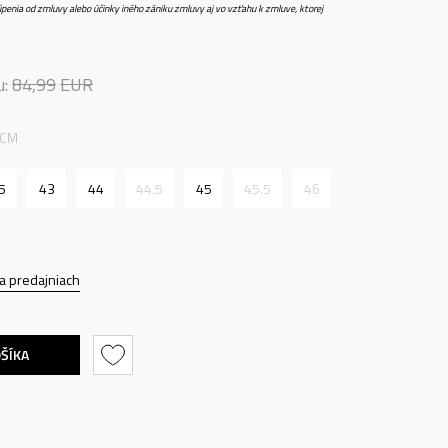
penia od zmluvy alebo účinky iného zániku zmluvy aj vo vzťahu k zmluve, ktorej
u:
84,99
EUR
 CM
5
43
44
44.5
45
45.5
46
a predajniach
OŠÍKA