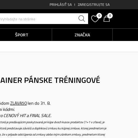
PRIHLÁSIŤ SA
ZAREGISTRUJTE SA
0
0
Vyhľadajte na stránke
ŠPORT
ZNAČKA
RAINER
PÁNSKE TRÉNINGOVÉ
kódom
ZLAVA50
len do 31. 8.
i kódmi.
ko CENOVÝ HIT a FINAL SALE.
torá je predávajúcim poskytovaná pri kúpe dvoch kusov produktov (1+1 v zľave), je
torá predstavuje závislú a doplnkovú zmluvu ku kúpnej zmluve, ktorej predmetom je
e, že v prípade odstúpenia od zmluvy alebo iným zánikom zmluvy, predmetom ktorej