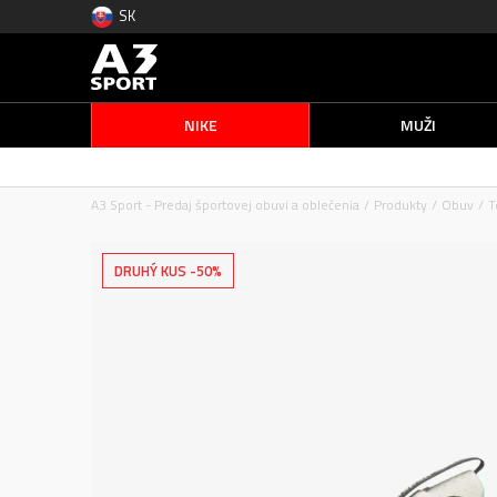
SK
NIKE
MUŽI
A3 Sport - Predaj športovej obuvi a oblečenia
Produkty
Obuv
T
DRUHÝ KUS -50%