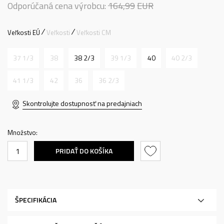
Odporúčaná cena výrobcu:
164,99
EUR
Veľkosti EÚ
Veľkosti
Veľkosti CM
37 1/3
38
38 2/3
39 1/3
40
40 2/3
41 1/3
42
36
36 2/3
Skontrolujte dostupnosť na predajniach
Množstvo:
PRIDAŤ DO KOŠÍKA
ŠPECIFIKÁCIA