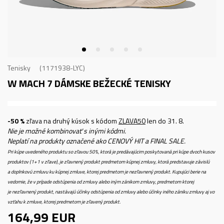
Tenisky
1171938-LYC
W MACH 7
DÁMSKE BEŽECKÉ TENISKY
-50 %
zľava na druhý kúsok s kódom
ZLAVA50
len do 31. 8.
Nie je možné kombinovať s inými kódmi.
Neplatí na produkty označené ako CENOVÝ HIT a FINAL SALE.
Pri kúpe uvedeného produktu so zľavou 50%, ktorá je predávajúcim poskytovaná pri kúpe dvoch kusov
produktov (1+1 v zľave), je zľavnený produkt predmetom kúpnej zmluvy, ktorá predstavuje závislú
a doplnkovú zmluvu ku kúpnej zmluve, ktorej predmetom je nezľavnený produkt. Kupujúci berie na
vedomie, že v prípade odstúpenia od zmluvy alebo iným zánikom zmluvy, predmetom ktorej
je nezľavnený produkt, nastávajú účinky odstúpenia od zmluvy alebo účinky iného zániku zmluvy aj vo
vzťahu k zmluve, ktorej predmetom je zľavený produkt.
164,99
EUR