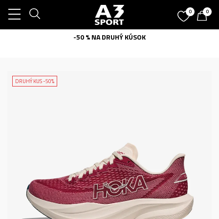
0
0
-50 % NA DRUHÝ KÚSOK
DRUHÝ KUS -50%