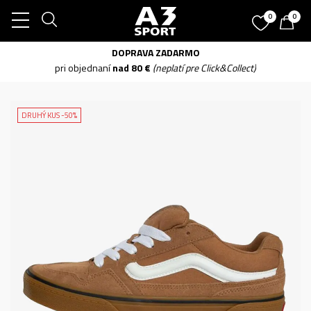
0
0
DOPRAVA ZADARMO
pri objednaní
nad 80 €
(neplatí pre Click&Collect)
DRUHÝ KUS -50%