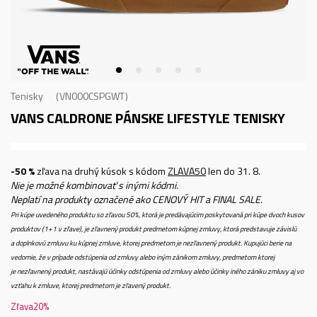
Tenisky
VN000CSPGWT
VANS CALDRONE
PÁNSKE LIFESTYLE TENISKY
-50 %
zľava na druhý kúsok s kódom
ZLAVA50
len do 31. 8.
Nie je možné kombinovať s inými kódmi.
Neplatí na produkty označené ako CENOVÝ HIT a FINAL SALE.
Pri kúpe uvedeného produktu so zľavou 50%, ktorá je predávajúcim poskytovaná pri kúpe dvoch kusov
produktov (1+1 v zľave), je zľavnený produkt predmetom kúpnej zmluvy, ktorá predstavuje závislú
a doplnkovú zmluvu ku kúpnej zmluve, ktorej predmetom je nezľavnený produkt. Kupujúci berie na
vedomie, že v prípade odstúpenia od zmluvy alebo iným zánikom zmluvy, predmetom ktorej
je nezľavnený produkt, nastávajú účinky odstúpenia od zmluvy alebo účinky iného zániku zmluvy aj vo
vzťahu k zmluve, ktorej predmetom je zľavený produkt.
Zľava
20
%