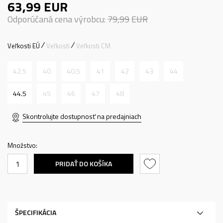
63,99
EUR
Odporúčaná cena výrobcu:
79,99
EUR
Veľkosti EÚ
Veľkosti
Veľkosti CM
42.5
40
40.5
41
42
43
44
44.5
45
46
47
48
Skontrolujte dostupnosť na predajniach
Množstvo:
PRIDAŤ DO KOŠÍKA
ŠPECIFIKÁCIA