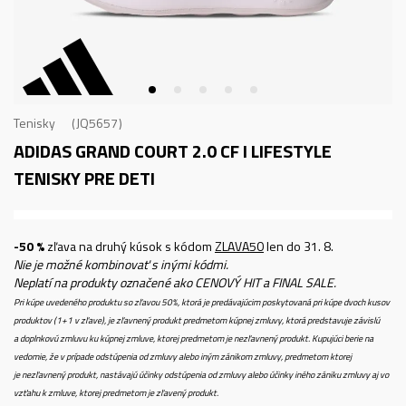
Tenisky
JQ5657
ADIDAS GRAND COURT 2.0 CF I
LIFESTYLE
TENISKY PRE DETI
-50 %
zľava na druhý kúsok s kódom
ZLAVA50
len do 31. 8.
Nie je možné kombinovať s inými kódmi.
Neplatí na produkty označené ako CENOVÝ HIT a FINAL SALE.
Pri kúpe uvedeného produktu so zľavou 50%, ktorá je predávajúcim poskytovaná pri kúpe dvoch kusov
produktov (1+1 v zľave), je zľavnený produkt predmetom kúpnej zmluvy, ktorá predstavuje závislú
a doplnkovú zmluvu ku kúpnej zmluve, ktorej predmetom je nezľavnený produkt. Kupujúci berie na
vedomie, že v prípade odstúpenia od zmluvy alebo iným zánikom zmluvy, predmetom ktorej
je nezľavnený produkt, nastávajú účinky odstúpenia od zmluvy alebo účinky iného zániku zmluvy aj vo
vzťahu k zmluve, ktorej predmetom je zľavený produkt.