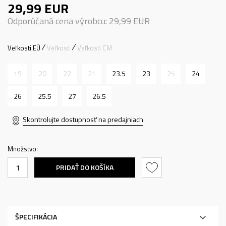
29,99
EUR
Odporúčaná cena výrobcu:
29,99
EUR
Veľkosti EÚ
Veľkosti
Veľkosti CM
19
20
22
21
23.5
23
25
24
26
25.5
27
26.5
Skontrolujte dostupnosť na predajniach
Množstvo:
PRIDAŤ DO KOŠÍKA
ŠPECIFIKÁCIA