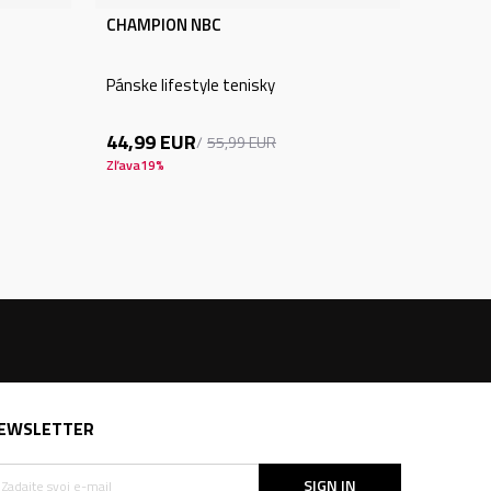
CHAMPION NBC
Pánske lifestyle tenisky
44,99
EUR
55,99
EUR
Zľava
19
%
EWSLETTER
SIGN IN