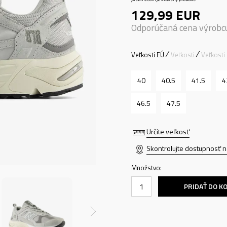
129,99
EUR
Odporúčaná cena výrobc
Veľkosti EÚ
Veľkosti
Veľkosti
40
40.5
41.5
4
46.5
47.5
Určite veľkosť
Skontrolujte dostupnosť n
Množstvo:
PRIDAŤ DO K