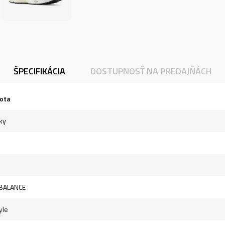
ŠPECIFIKÁCIA
DOSTUPNOSŤ NA PREDAJŇÁCH
ota
ky
BALANCE
yle