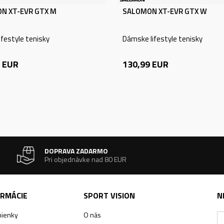
N XT-EVR GTX M
SALOMON XT-EVR GTX W
ifestyle tenisky
Dámske lifestyle tenisky
EUR
130,99
EUR
DOPRAVA ZADARMO
Pri objednávke nad 80 EUR
ORMÁCIE
SPORT VISION
N
ienky
O nás