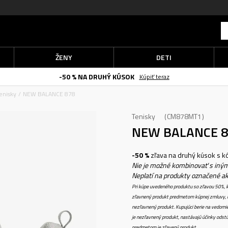
ŽENY
DETI
-50 % NA DRUHÝ KÚSOK
Kúpiť teraz
enisky
NEW BALANCE 878
Tenisky
CM878MT1
NEW BALANCE 
-50 %
zľava na druhý kúsok s 
Nie je možné kombinovať s iným
Neplatí na produkty označené a
Pri kúpe uvedeného produktu so zľavou 50%, k
zľavnený produkt predmetom kúpnej zmluvy, k
nezľavnený produkt. Kupujúci berie na vedomi
je nezľavnený produkt, nastávajú účinky odstú
predmetom je zľavený produkt.