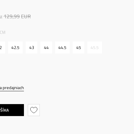
u:
129,99
EUR
 CM
2
42.5
43
44
44.5
45
45.5
a predajniach
OŠÍKA