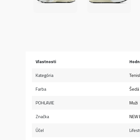
Vlastnosti
Hodn
Kategória
Tenis
Farba
Šedá
POHLAVIE
Muži
Značka
NEW 
Účel
Lifest