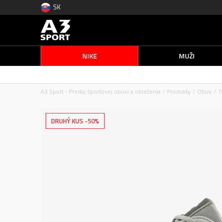
SK
NIKE
MUŽI
A3 Sport - Predaj športovej obuvi a oblečenia
Produkty
Obuv
T
DRUHÝ KUS -50%