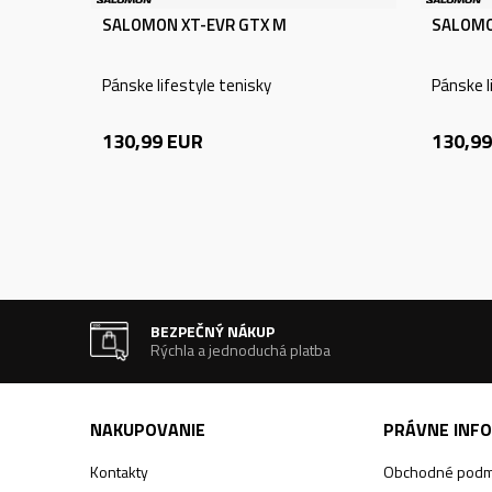
SALOMON XT-EVR GTX M
SALOMO
Pánske lifestyle tenisky
Pánske l
130,99
EUR
130,99
BEZPEČNÝ NÁKUP
Rýchla a jednoduchá platba
NAKUPOVANIE
PRÁVNE INF
Kontakty
Obchodné podm