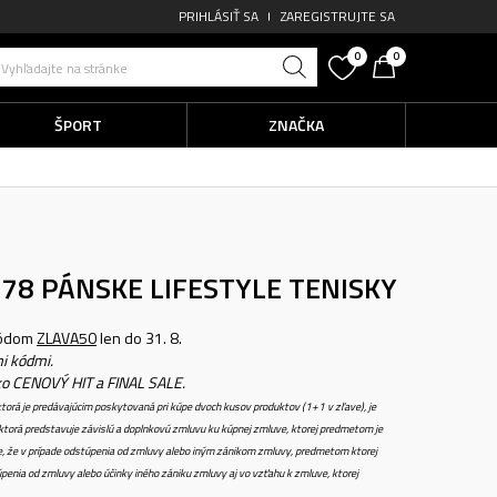
PRIHLÁSIŤ SA
ZAREGISTRUJTE SA
0
0
Vyhľadajte na stránke
ŠPORT
ZNAČKA
878
PÁNSKE LIFESTYLE TENISKY
kódom
ZLAVA50
len do 31. 8.
i kódmi.
ko CENOVÝ HIT a FINAL SALE.
torá je predávajúcim poskytovaná pri kúpe dvoch kusov produktov (1+1 v zľave), je
torá predstavuje závislú a doplnkovú zmluvu ku kúpnej zmluve, ktorej predmetom je
e, že v prípade odstúpenia od zmluvy alebo iným zánikom zmluvy, predmetom ktorej
penia od zmluvy alebo účinky iného zániku zmluvy aj vo vzťahu k zmluve, ktorej