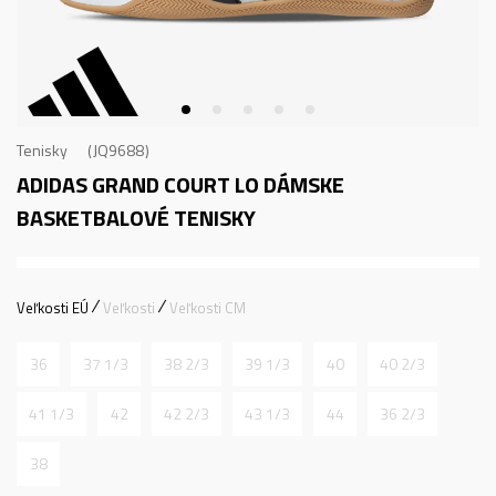
Tenisky
JQ9688
ADIDAS GRAND COURT LO
DÁMSKE
BASKETBALOVÉ TENISKY
Veľkosti EÚ
Veľkosti
Veľkosti CM
36
37 1/3
38 2/3
39 1/3
40
40 2/3
41 1/3
42
42 2/3
43 1/3
44
36 2/3
38