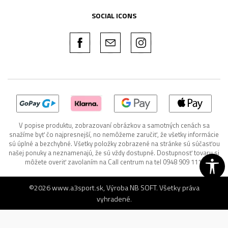
SOCIAL ICONS
V popise produktu, zobrazovaní obrázkov a samotných cenách sa
snažíme byť čo najpresnejší, no nemôžeme zaručiť, že všetky informácie
sú úplné a bezchybné. Všetky položky zobrazené na stránke sú súčasťou
našej ponuky a neznamenajú, že sú vždy dostupné. Dostupnosť tovaru si
môžete overiť zavolaním na Call centrum na tel 0948 909 111.
©2026
www.a3sport.sk
, Výroba
NB SOFT
. Všetky práva
vyhradené.