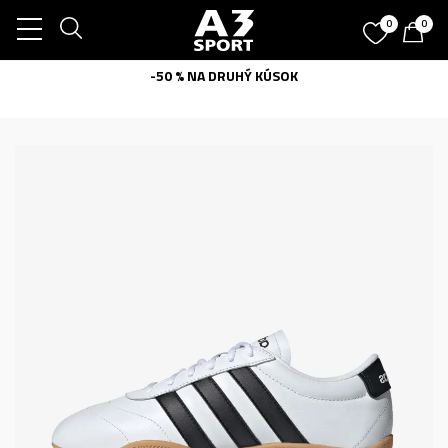
0
0
-50 % NA DRUHÝ KÚSOK