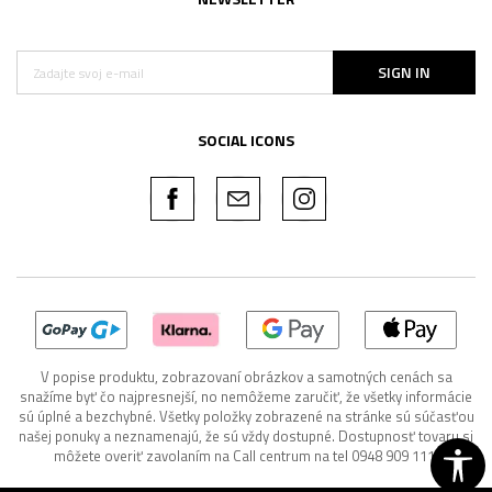
SIGN IN
SOCIAL ICONS
V popise produktu, zobrazovaní obrázkov a samotných cenách sa
snažíme byť čo najpresnejší, no nemôžeme zaručiť, že všetky informácie
sú úplné a bezchybné. Všetky položky zobrazené na stránke sú súčasťou
našej ponuky a neznamenajú, že sú vždy dostupné. Dostupnosť tovaru si
môžete overiť zavolaním na Call centrum na tel 0948 909 111.