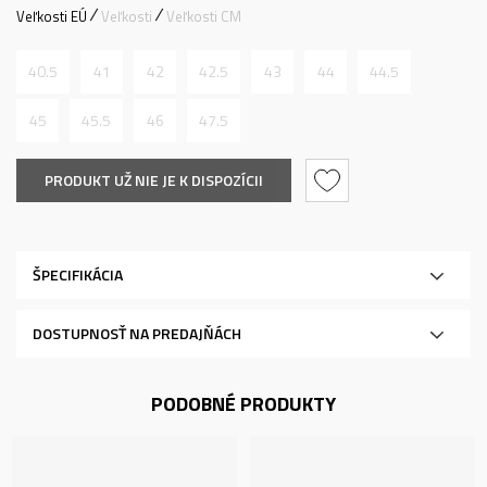
Veľkosti EÚ
Veľkosti
Veľkosti CM
40.5
41
42
42.5
43
44
44.5
45
45.5
46
47.5
PRODUKT UŽ NIE JE K DISPOZÍCII
ŠPECIFIKÁCIA
DOSTUPNOSŤ NA PREDAJŇÁCH
PODOBNÉ PRODUKTY