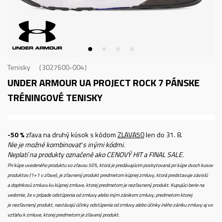
Tenisky
3027600-004
UNDER ARMOUR UA PROJECT ROCK 7
PÁNSKE
TRÉNINGOVÉ TENISKY
-50 %
zľava na druhý kúsok s kódom
ZLAVA50
len do 31. 8.
Nie je možné kombinovať s inými kódmi.
Neplatí na produkty označené ako CENOVÝ HIT a FINAL SALE.
Pri kúpe uvedeného produktu so zľavou 50%, ktorá je predávajúcim poskytovaná pri kúpe dvoch kusov
produktov (1+1 v zľave), je zľavnený produkt predmetom kúpnej zmluvy, ktorá predstavuje závislú
a doplnkovú zmluvu ku kúpnej zmluve, ktorej predmetom je nezľavnený produkt. Kupujúci berie na
vedomie, že v prípade odstúpenia od zmluvy alebo iným zánikom zmluvy, predmetom ktorej
je nezľavnený produkt, nastávajú účinky odstúpenia od zmluvy alebo účinky iného zániku zmluvy aj vo
vzťahu k zmluve, ktorej predmetom je zľavený produkt.