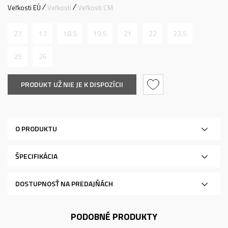
Veľkosti EÚ
Veľkosti
Veľkosti CM
27
17
18.5
19.5
21
22
23.5
25
26
PRODUKT UŽ NIE JE K DISPOZÍCII
O PRODUKTU
ŠPECIFIKÁCIA
DOSTUPNOSŤ NA PREDAJŇÁCH
PODOBNÉ PRODUKTY