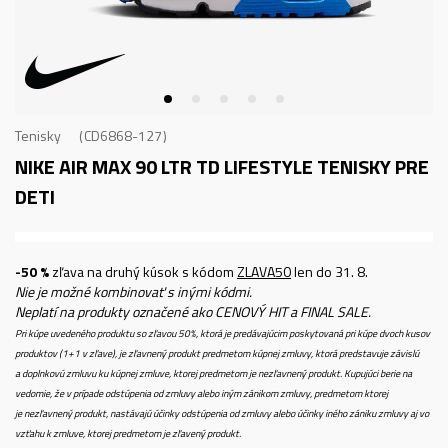
Tenisky
CD6868-127
NIKE AIR MAX 90 LTR TD
LIFESTYLE TENISKY PRE
DETI
-50 %
zľava na druhý kúsok s kódom
ZLAVA50
len do 31. 8.
Nie je možné kombinovať s inými kódmi.
Neplatí na produkty označené ako CENOVÝ HIT a FINAL SALE.
Pri kúpe uvedeného produktu so zľavou 50%, ktorá je predávajúcim poskytovaná pri kúpe dvoch kusov
produktov (1+1 v zľave), je zľavnený produkt predmetom kúpnej zmluvy, ktorá predstavuje závislú
a doplnkovú zmluvu ku kúpnej zmluve, ktorej predmetom je nezľavnený produkt. Kupujúci berie na
vedomie, že v prípade odstúpenia od zmluvy alebo iným zánikom zmluvy, predmetom ktorej
je nezľavnený produkt, nastávajú účinky odstúpenia od zmluvy alebo účinky iného zániku zmluvy aj vo
vzťahu k zmluve, ktorej predmetom je zľavený produkt.