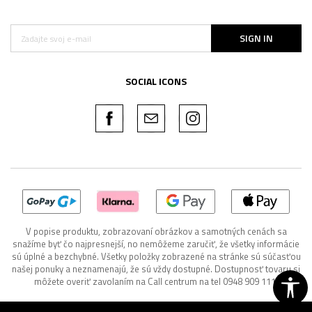
SIGN IN
SOCIAL ICONS
V popise produktu, zobrazovaní obrázkov a samotných cenách sa
snažíme byť čo najpresnejší, no nemôžeme zaručiť, že všetky informácie
sú úplné a bezchybné. Všetky položky zobrazené na stránke sú súčasťou
našej ponuky a neznamenajú, že sú vždy dostupné. Dostupnosť tovaru si
môžete overiť zavolaním na Call centrum na tel 0948 909 111.