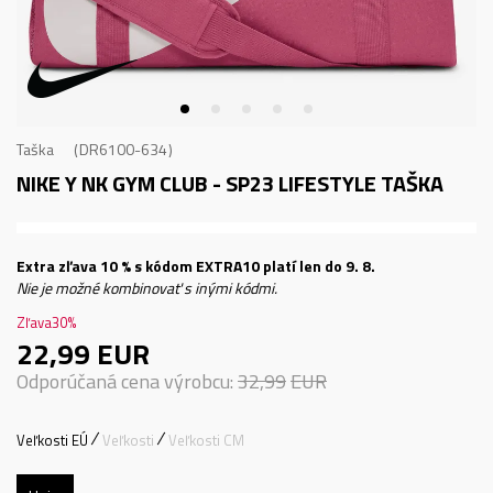
Taška
DR6100-634
NIKE Y NK GYM CLUB - SP23
LIFESTYLE TAŠKA
Extra zľava 10 % s kódom EXTRA10 platí len do 9. 8.
Nie je možné kombinovať s inými kódmi.
Zľava
30
%
22,99
EUR
Odporúčaná cena výrobcu:
32,99
EUR
Veľkosti EÚ
Veľkosti
Veľkosti CM