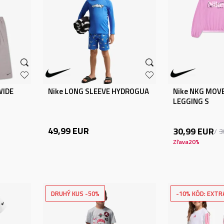
WIDE
Nike LONG SLEEVE HYDROGUA
Nike NKG MOV
LEGGING S
49,99
EUR
30,99
EUR
3
Zľava
20
%
DRUHÝ KUS -50%
-10% KÓD: EXTR