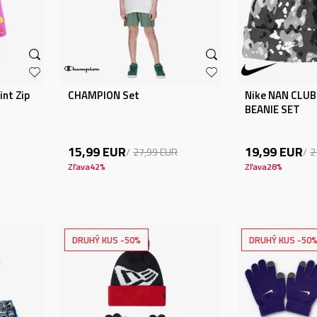
nt Zip
CHAMPION Set
Nike NAN CLUB
BEANIE SET
15,99
EUR
19,99
EUR
27,99
EUR
2
Zľava
42
%
Zľava
28
%
DRUHÝ KUS -50%
DRUHÝ KUS -50