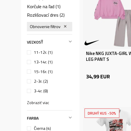
Korčule na ľad
(1)
Rozlišovací dres
(2)
Lyžiarske okuliare
(4)
Obnovenie filtrov
Ostatné vybavenie
(1)
Kolieskové korčule
(4)
VEĽKOSŤ
Súpravy
(17)
11-12r.
(1)
Nike NKG JUXTA-GIRL 
Skateboard
(1)
LEG PANT S
13-14r.
(1)
Chrániče kolena
(2)
15-16r.
(1)
Kolieskové korčule
(1)
34,99
EUR
2-3r.
(2)
Futbalové vybavenie
(28)
3-4r.
(8)
Vybavenie na plávanie
(33)
Zobraziť viac
Šatka
(3)
DRUHÝ KUS -50%
FARBA
Čierna (4)