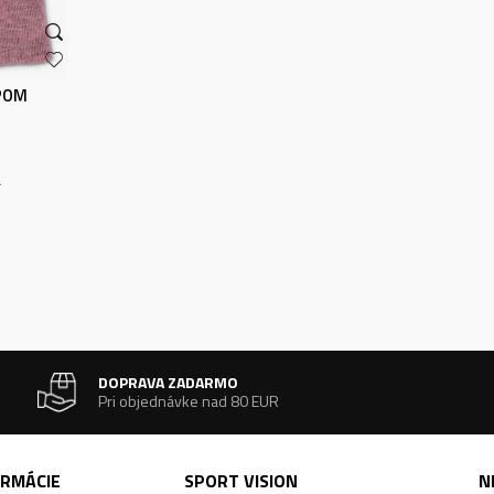
 POM
R
DOPRAVA ZADARMO
Pri objednávke nad 80 EUR
ORMÁCIE
SPORT VISION
N