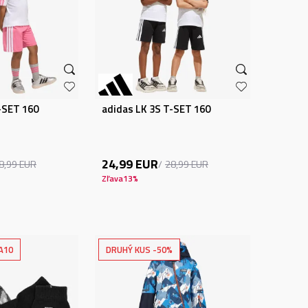
-SET 160
adidas LK 3S T-SET 160
24,99
EUR
8,99
EUR
28,99
EUR
Zľava
13
%
A10
DRUHÝ KUS -50%