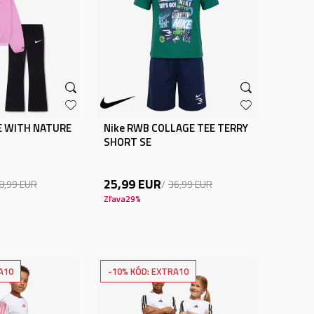
E WITH NATURE
Nike RWB COLLAGE TEE TERRY
SHORT SE
25,99
EUR
8,99
EUR
36,99
EUR
Zľava
29
%
A10
-10% KÓD: EXTRA10