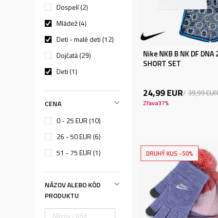
Dospelí (2)
Mládež (4)
Deti - malé deti (12)
Nike NKB B NK DF DNA 
Dojčatá (29)
SHORT SET
Deti (1)
24,99
EUR
39,99
EU
CENA
Zľava
37
%
0 - 25 EUR (10)
26 - 50 EUR (6)
51 - 75 EUR (1)
DRUHÝ KUS -50%
NÁZOV ALEBO KÓD
PRODUKTU