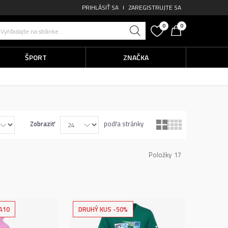
PRIHLÁSIŤ SA
ZAREGISTRUJTE SA
0
0
Vyhľadajte na stránke
ŠPORT
ZNAČKA
Zobraziť
podľa stránky
Položky
17
A10
DRUHÝ KUS -50%