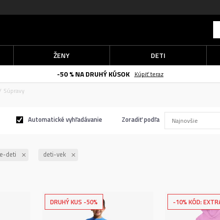
ŽENY
DETI
-50 % NA DRUHÝ KÚSOK
Kúpiť teraz
Súpravy
Automatické vyhľadávanie
Zoradiť podľa
e-deti
deti-vek
DRUHÝ KUS -50%
-10% KÓD: EXTR