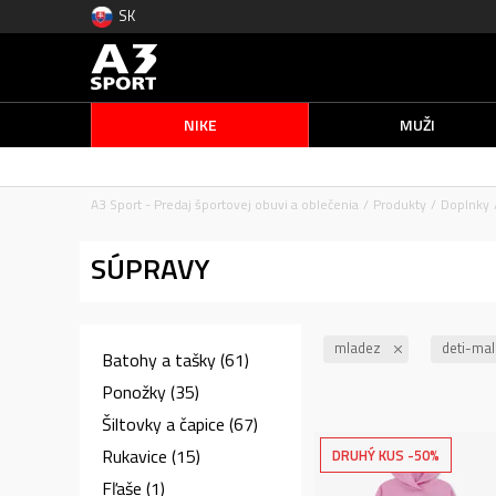
SK
NIKE
MUŽI
A3 Sport - Predaj športovej obuvi a oblečenia
Produkty
Doplnky
SÚPRAVY
mladez
deti-mal
Batohy a tašky
(61)
Ponožky
(35)
Šiltovky a čapice
(67)
Rukavice
(15)
DRUHÝ KUS -50%
Fľaše
(1)