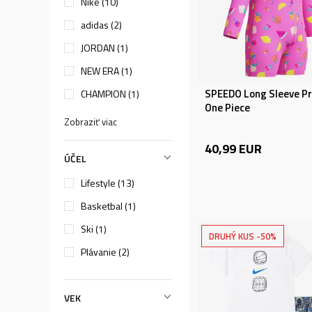
Nike (10)
adidas (2)
JORDAN (1)
NEW ERA (1)
SPEEDO Long Sleeve Pri
CHAMPION (1)
One Piece
Zobraziť viac
40,99
EUR
ÚČEL
Lifestyle (13)
Basketbal (1)
Ski (1)
DRUHÝ KUS -50%
Plávanie (2)
VEK