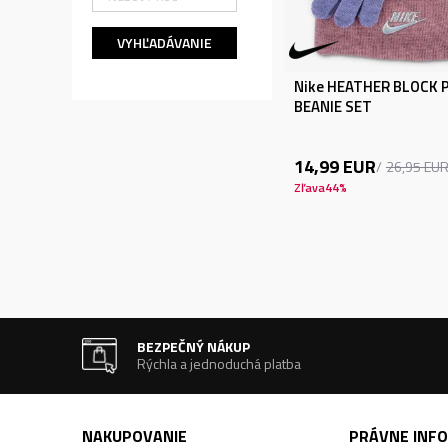
VYHĽADÁVANIE
Nike HEATHER BLOCK
BEANIE SET
14,99
EUR
26,95
EU
Zľava
44
%
BEZPEČNÝ NÁKUP
Rýchla a jednoduchá platba
NAKUPOVANIE
PRÁVNE INF