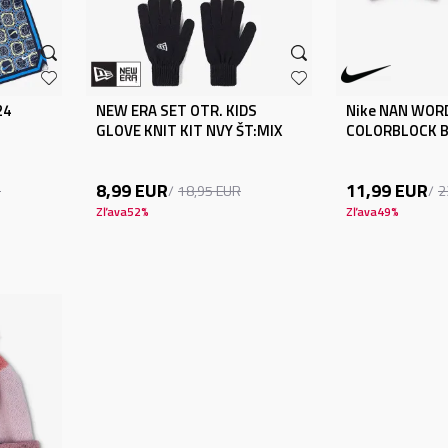
24
NEW ERA SET OTR. KIDS
Nike NAN WO
GLOVE KNIT KIT NVY ŠT:MIX
COLORBLOCK B
8,99
EUR
11,99
EUR
R
18,95
EUR
2
Zľava
52
%
Zľava
49
%