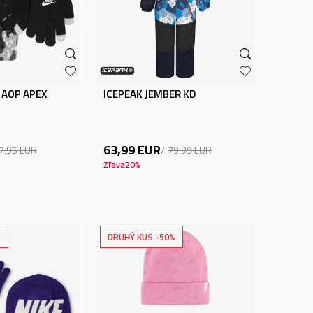
 AOP APEX
ICEPEAK JEMBER KD
63,99
EUR
7,95
EUR
79,99
EUR
Zľava
20
%
%
DRUHÝ KUS -50%