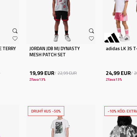
E TERRY
JORDAN JDB MJ DYNASTY
adidas LK 3S T
MESH PATCH SET
19,99
EUR
24,99
EUR
R
22,99
EUR
2
Zľava
13
%
Zľava
13
%
DRUHÝ KUS -50%
-10% KÓD: EXTR