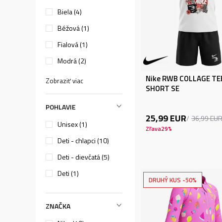
Biela (4)
Béžová (1)
Fialová (1)
Modrá (2)
Nike RWB COLLAGE TE
Zobraziť viac
SHORT SE
POHLAVIE
25,99
EUR
36,99
EU
Unisex (1)
Zľava
29
%
Deti - chlapci (10)
Deti - dievčatá (5)
Deti (1)
DRUHÝ KUS -50%
ZNAČKA