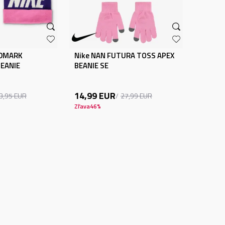
RDMARK
Nike NAN FUTURA TOSS APEX
EANIE
BEANIE SE
14,99
EUR
3,95
EUR
27,99
EUR
Zľava
46
%