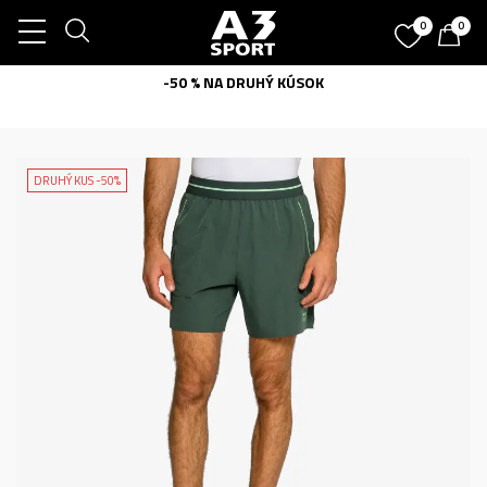
0
0
-50 % NA DRUHÝ KÚSOK
DRUHÝ KUS -50%