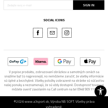
SIGN IN
SOCIAL ICONS
V popise produktu, zobrazovaní obrázkov a samotných cenách sa
snažíme byť čo najpresnejší, no nemôžeme zaručiť, že všetky informácie
sú úplné a bezchybné. Všetky položky zobrazené na stránke sú súčasťou
našej ponuky a neznamenajú, že sú vždy dostupné. Dostupnosť tovaru si
môžete overiť zavolaním na Call centrum na tel 0948 909 111.
©2026
www.a3sport.sk
, Výroba
NB SOFT
. Všetky práva
vyhradené.