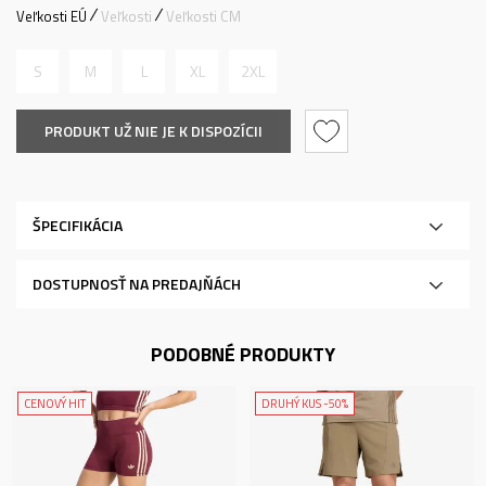
Veľkosti EÚ
Veľkosti
Veľkosti CM
S
M
L
XL
2XL
PRODUKT UŽ NIE JE K DISPOZÍCII
ŠPECIFIKÁCIA
DOSTUPNOSŤ NA PREDAJŇÁCH
PODOBNÉ PRODUKTY
CENOVÝ HIT
DRUHÝ KUS -50%