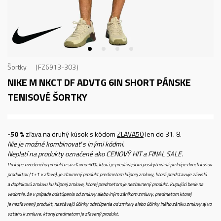
Šortky
FZ6913-303
NIKE M NKCT DF ADVTG 6IN SHORT
PÁNSKE
TENISOVÉ ŠORTKY
-50 %
zľava na druhý kúsok s kódom
ZLAVA50
len do 31. 8.
Nie je možné kombinovať s inými kódmi.
Neplatí na produkty označené ako CENOVÝ HIT a FINAL SALE.
Pri kúpe uvedeného produktu so zľavou 50%, ktorá je predávajúcim poskytovaná pri kúpe dvoch kusov
produktov (1+1 v zľave), je zľavnený produkt predmetom kúpnej zmluvy, ktorá predstavuje závislú
a doplnkovú zmluvu ku kúpnej zmluve, ktorej predmetom je nezľavnený produkt. Kupujúci berie na
vedomie, že v prípade odstúpenia od zmluvy alebo iným zánikom zmluvy, predmetom ktorej
je nezľavnený produkt, nastávajú účinky odstúpenia od zmluvy alebo účinky iného zániku zmluvy aj vo
vzťahu k zmluve, ktorej predmetom je zľavený produkt.