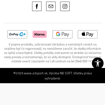
V popise produktu, zobrazovaní obrázkov a samotných cenách sa
snažíme byť čo najpresnejší, no nemôžeme zaručiť, že všetky informácie
sú úplné a bezchybné. Všetky položky zobrazené na stránke sú súčasťou
našej ponuky a neznamenajú, že sú vždy dostupné. Dostupnosť tovaru si
môžete overiť zavolaním na Call centrum na tel 0948 909 111.
©2026
www.a3sport.sk
, Výroba
NB SOFT
. Všetky práva
vyhradené.