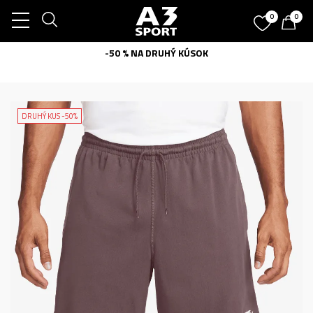
0
0
-50 % NA DRUHÝ KÚSOK
DRUHÝ KUS -50%