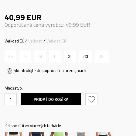
40,99
EUR
Odporúčaná cena výrobcu:
40,99
EUR
Veľkosti EÚ
Veľkosti
Veľkosti CM
XS
S
M
L
XL
2XL
3XL
Skontrolujte dostupnosť na predajniach
Množstvo:
PRIDAŤ DO KOŠÍKA
K dispozícii vo viacerých farbách: