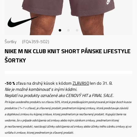
Šortky
FQ4359-502
NIKE M NK CLUB KNIT SHORT
PÁNSKE LIFESTYLE
ŠORTKY
-50 %
zľava na druhý kúsok s kódom
ZLAVA50
len do 31. 8.
Nie je možné kombinovať s inými kódmi.
Neplatí na produkty označené ako CENOVÝ HIT a FINAL SALE.
Pri kúpe uvedeného produktu so zľavou 50%, ktorá je predávajúcim poskytovaná pri kúpe dvoch kusov
produktov (1+1 v zľave), je zľavnený produkt predmetom kúpnej zmluvy, ktorá predstavuje závislú
a doplnkovú zmluvu ku kúpnej zmluve, ktorej predmetom je nezľavnený produkt. Kupujúci berie na
vedomie, že v prípade odstúpenia od zmluvy alebo iným zánikom zmluvy, predmetom ktorej
je nezľavnený produkt, nastávajú účinky odstúpenia od zmluvy alebo účinky iného zániku zmluvy aj vo
vzťahu k zmluve, ktorej predmetom je zľavený produkt.