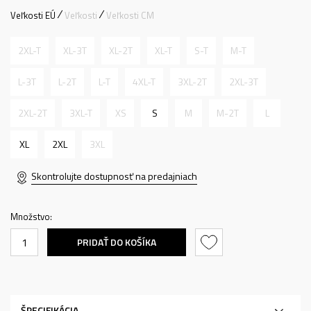
Veľkosti EÚ
Veľkosti
Veľkosti CM
2XL-T
XL-3T
XL-2T
XL-T
S-T
M-T
L-3T
L-2T
L-T
4XL-T
3XL-2T
2XL-3T
2XL-2T
3XL-T
XS
S
M
M-2T
L
XL
2XL
3XL
Skontrolujte dostupnosť na predajniach
Množstvo:
PRIDAŤ DO KOŠÍKA
ŠPECIFIKÁCIA