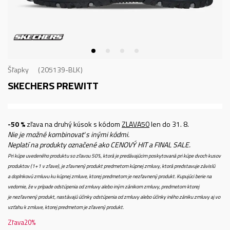
Šľapky
205139-BLK
SKECHERS PREWITT
-50 %
zľava na druhý kúsok s kódom
ZLAVA50
len do 31. 8.
Nie je možné kombinovať s inými kódmi.
Neplatí na produkty označené ako CENOVÝ HIT a FINAL SALE.
Pri kúpe uvedeného produktu so zľavou 50%, ktorá je predávajúcim poskytovaná pri kúpe dvoch kusov
produktov (1+1 v zľave), je zľavnený produkt predmetom kúpnej zmluvy, ktorá predstavuje závislú
a doplnkovú zmluvu ku kúpnej zmluve, ktorej predmetom je nezľavnený produkt. Kupujúci berie na
vedomie, že v prípade odstúpenia od zmluvy alebo iným zánikom zmluvy, predmetom ktorej
je nezľavnený produkt, nastávajú účinky odstúpenia od zmluvy alebo účinky iného zániku zmluvy aj vo
vzťahu k zmluve, ktorej predmetom je zľavený produkt.
Zľava
20
%