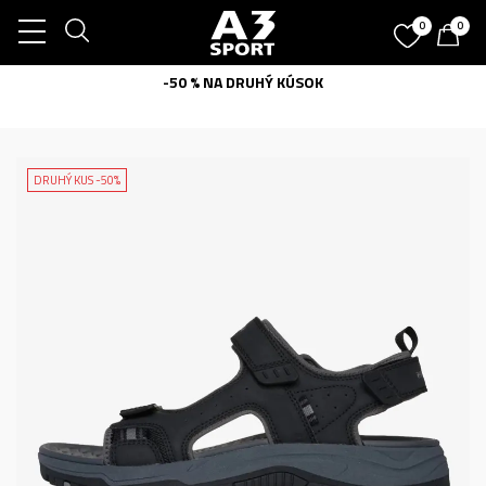
0
0
-50 % NA DRUHÝ KÚSOK
DRUHÝ KUS -50%