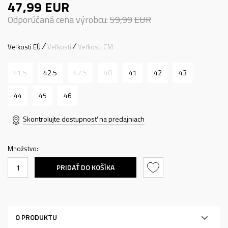
47,99
EUR
Odporúčaná cena výrobcu:
59,99
EUR
Veľkosti EÚ
Veľkosti
Veľkosti CM
41.5
42.5
47.5
40
41
42
43
44
45
46
Skontrolujte dostupnosť na predajniach
Množstvo:
PRIDAŤ DO KOŠÍKA
O PRODUKTU