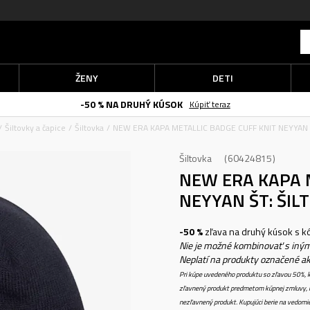
ŽENY
DETI
-50 % NA DRUHÝ KÚSOK
Kúpiť teraz
Šiltovky a čapice
Šiltovka
NEW ERA KAPA METALLIC BADGE CUFF KNIT NEYYAN 
Šiltovka
60424815
NEW ERA KAPA 
NEYYAN ŠT:
ŠIL
-50 %
zľava na druhý kúsok s 
Nie je možné kombinovať s iným
Neplatí na produkty označené a
Pri kúpe uvedeného produktu so zľavou 50%, k
zľavnený produkt predmetom kúpnej zmluvy, k
nezľavnený produkt. Kupujúci berie na vedomi