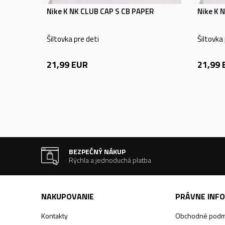
Nike K NK CLUB CAP S CB PAPER
Nike K 
Šiltovka pre deti
Šiltovka
21,99
EUR
21,99
BEZPEČNÝ NÁKUP
Rýchla a jednoduchá platba
NAKUPOVANIE
PRÁVNE INF
Kontakty
Obchodné podm