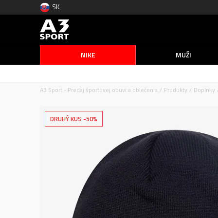
SK
NIKE
MUŽI
A3 Sport - Predaj športovej obuvi a oblečenia
Produkty
Doplnky
DRUHÝ KUS -50%