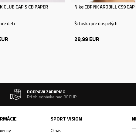
NK CLUB CAP S CB PAPER
Nike CBF NK AROBILL C99 CAP
 pre deti
Šiltovka pre dospelých
EUR
28,99
EUR
DOPRAVA ZADARMO
Pri objednávke nad 80 EUR
ORMÁCIE
SPORT VISION
N
ienky
O nás