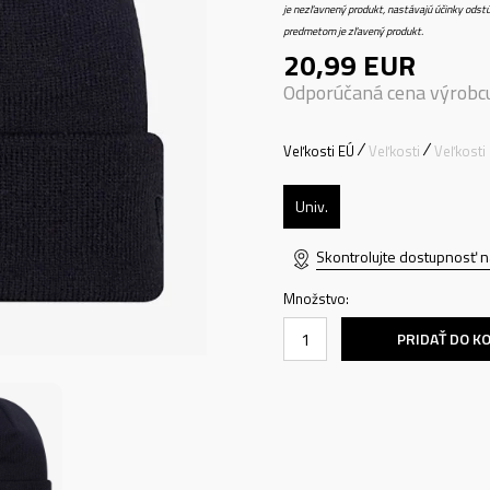
je nezľavnený produkt, nastávajú účinky odstú
predmetom je zľavený produkt.
20,99
EUR
Odporúčaná cena výrobc
Veľkosti EÚ
Veľkosti
Veľkosti
Univ.
Skontrolujte dostupnosť n
Množstvo:
PRIDAŤ DO K