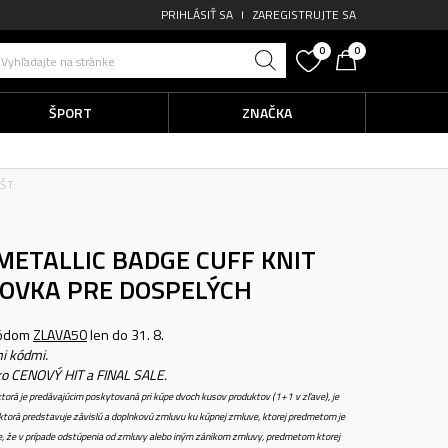
PRIHLÁSIŤ SA
ZAREGISTRUJTE SA
0
0
Vyhľadajte na stránke
ŠPORT
ZNAČKA
ŠT:
METALLIC BADGE CUFF KNIT
TOVKA PRE DOSPELÝCH
kódom
ZLAVA50
len do 31. 8.
i kódmi.
ko CENOVÝ HIT a FINAL SALE.
torá je predávajúcim poskytovaná pri kúpe dvoch kusov produktov (1+1 v zľave), je
torá predstavuje závislú a doplnkovú zmluvu ku kúpnej zmluve, ktorej predmetom je
e, že v prípade odstúpenia od zmluvy alebo iným zánikom zmluvy, predmetom ktorej