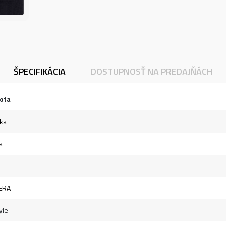
ŠPECIFIKÁCIA
DOSTUPNOSŤ NA PREDAJŇÁCH
ota
vka
a
ERA
yle