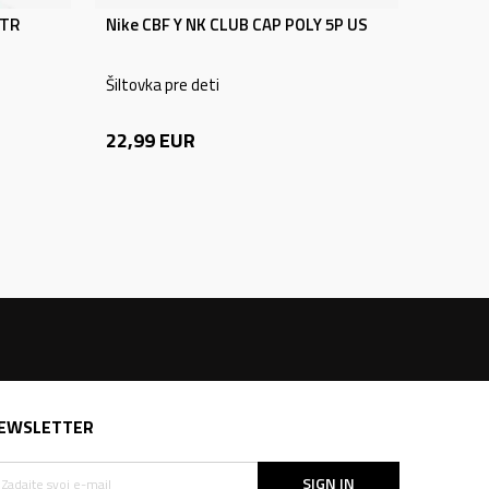
 TR
Nike CBF Y NK CLUB CAP POLY 5P US
Šiltovka pre deti
22,99
EUR
EWSLETTER
SIGN IN