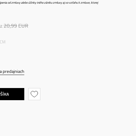
penia od zmluvy alebo účinky iného zániku zmluvy aj vo vzťahu k zmluve, ktorej
u:
20,99
EUR
 CM
a predajniach
OŠÍKA