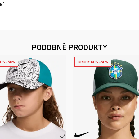
lí
PODOBNÉ PRODUKTY
US -50%
DRUHÝ KUS -50%