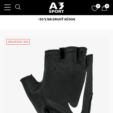
0
0
-50 % NA DRUHÝ KÚSOK
DRUHÝ KUS -50%