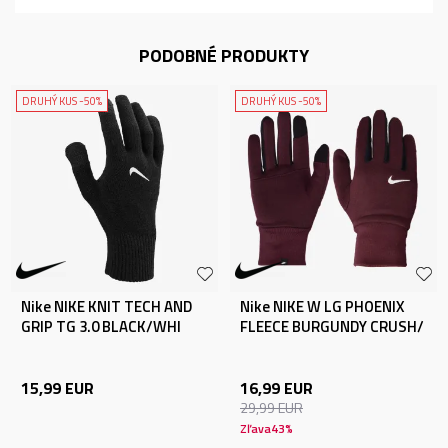
PODOBNÉ PRODUKTY
DRUHÝ KUS -50%
DRUHÝ KUS -50%
Nike NIKE KNIT TECH AND
Nike NIKE W LG PHOENIX
GRIP TG 3.0 BLACK/WHI
FLEECE BURGUNDY CRUSH/
15,99
EUR
16,99
EUR
29,99
EUR
Zľava
43
%