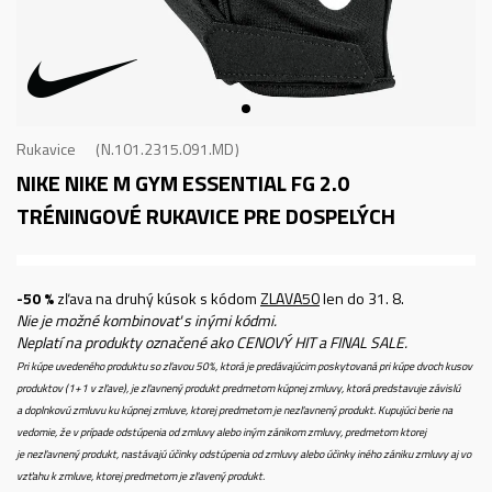
Rukavice
N.101.2315.091.MD
NIKE NIKE M GYM ESSENTIAL FG 2.0
TRÉNINGOVÉ RUKAVICE PRE DOSPELÝCH
-50 %
zľava na druhý kúsok s kódom
ZLAVA50
len do 31. 8.
Nie je možné kombinovať s inými kódmi.
Neplatí na produkty označené ako CENOVÝ HIT a FINAL SALE.
Pri kúpe uvedeného produktu so zľavou 50%, ktorá je predávajúcim poskytovaná pri kúpe dvoch kusov
produktov (1+1 v zľave), je zľavnený produkt predmetom kúpnej zmluvy, ktorá predstavuje závislú
a doplnkovú zmluvu ku kúpnej zmluve, ktorej predmetom je nezľavnený produkt. Kupujúci berie na
vedomie, že v prípade odstúpenia od zmluvy alebo iným zánikom zmluvy, predmetom ktorej
je nezľavnený produkt, nastávajú účinky odstúpenia od zmluvy alebo účinky iného zániku zmluvy aj vo
vzťahu k zmluve, ktorej predmetom je zľavený produkt.