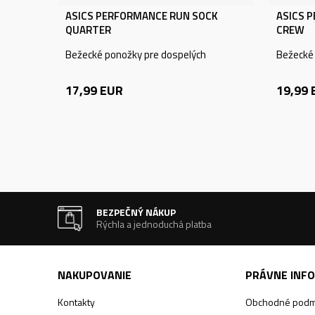
ASICS PERFORMANCE RUN SOCK
ASICS 
QUARTER
CREW
Bežecké ponožky pre dospelých
Bežecké
17,99
EUR
19,99
BEZPEČNÝ NÁKUP
Rýchla a jednoduchá platba
NAKUPOVANIE
PRÁVNE INF
Kontakty
Obchodné podm