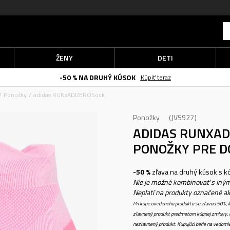
ŽENY
DETI
-50 % NA DRUHÝ KÚSOK
Kúpiť teraz
Ponožky
adidas RUNxADIZEROSock
Ponožky
JV5927
ADIDAS RUNXA
PONOŽKY PRE D
-50 %
zľava na druhý kúsok s 
Nie je možné kombinovať s iným
Neplatí na produkty označené a
Pri kúpe uvedeného produktu so zľavou 50%, k
zľavnený produkt predmetom kúpnej zmluvy, k
nezľavnený produkt. Kupujúci berie na vedomi