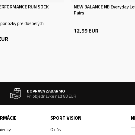
PERFORMANCE RUN SOCK
NEW BALANCE NB Everyday Lo
Pairs
 ponožky pre dospelých
12,99
EUR
EUR
DOPRAVA ZADARMO
Pri objednávke nad 80 EUR
ORMÁCIE
SPORT VISION
N
ienky
O nás