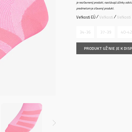
je nezľavnený produkt, nastávajú účinky odstú
predmetom je zľavený produkt.
Veľkosti EÚ
Veľkosti
Veľkosti
34-36
37-39
40-42
PRODUKT UŽ NIE JE K DISP