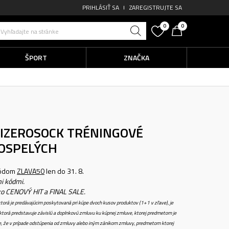
PRIHLÁSIŤ SA
ZAREGISTRUJTE SA
0
0
Vyhľadajte na stránke
ŠPORT
ZNAČKA
DIZEROSOCK
TRÉNINGOVÉ
OSPELÝCH
kódom
ZLAVA50
len do 31. 8.
i kódmi.
ko CENOVÝ HIT a FINAL SALE.
torá je predávajúcim poskytovaná pri kúpe dvoch kusov produktov (1+1 v zľave), je
torá predstavuje závislú a doplnkovú zmluvu ku kúpnej zmluve, ktorej predmetom je
e, že v prípade odstúpenia od zmluvy alebo iným zánikom zmluvy, predmetom ktorej