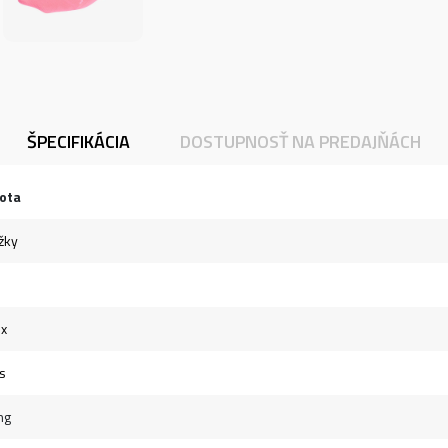
ŠPECIFIKÁCIA
DOSTUPNOSŤ NA PREDAJŇÁCH
ota
žky
ex
s
ng