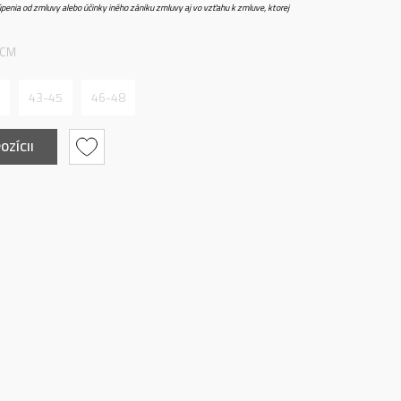
penia od zmluvy alebo účinky iného zániku zmluvy aj vo vzťahu k zmluve, ktorej
 CM
43-45
46-48
OZÍCII