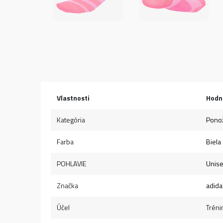
Vlastnosti
Hodn
Kategória
Pono
Farba
Biela
POHLAVIE
Unis
Značka
adida
Účel
Tréni