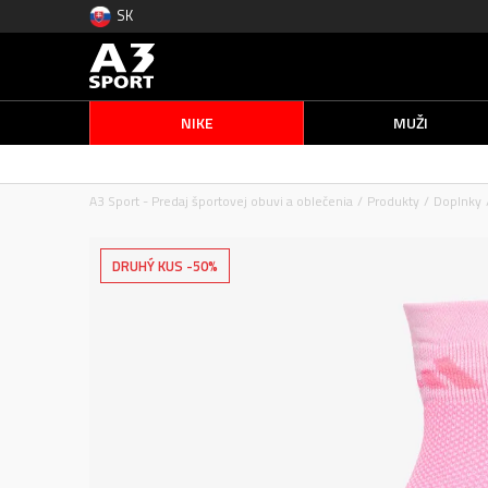
SK
NIKE
MUŽI
A3 Sport - Predaj športovej obuvi a oblečenia
Produkty
Doplnky
DRUHÝ KUS -50%