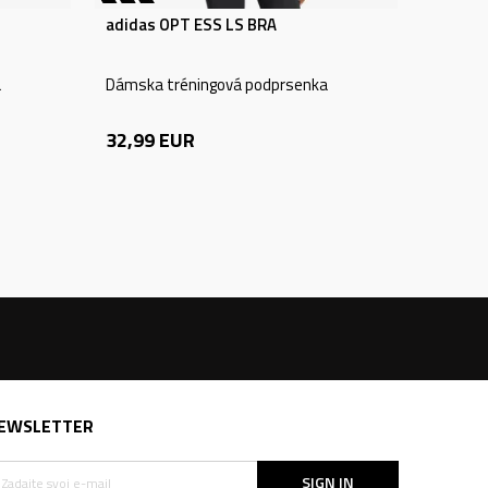
adidas OPT ESS LS BRA
a
Dámska tréningová podprsenka
32,99
EUR
EWSLETTER
SIGN IN