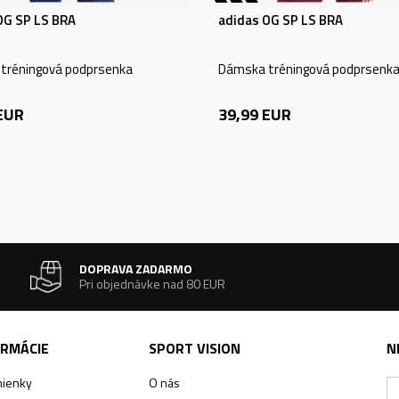
OG SP LS BRA
adidas OG SP LS BRA
tréningová podprsenka
Dámska tréningová podprsenk
EUR
39,99
EUR
DOPRAVA ZADARMO
Pri objednávke nad 80 EUR
ORMÁCIE
SPORT VISION
N
ienky
O nás