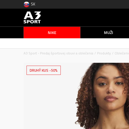
SK
NIKE
MUŽI
A3 Sport - Predaj športovej obuvi a oblečenia
Produkty
Oblečeni
DRUHÝ KUS -50%