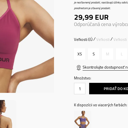
je nezľavnený produkt, nastávajú účinky odstú
predmetom je zľavený produkt.
29,99
EUR
Odporúčaná cena výrobc
Veľkosti EÚ
Veľkosti
Veľkosti
XS
S
M
L
Skontrolujte dostupnosť n
Množstvo:
PRIDAŤ DO K
K dispozícii vo viacerých farbách: