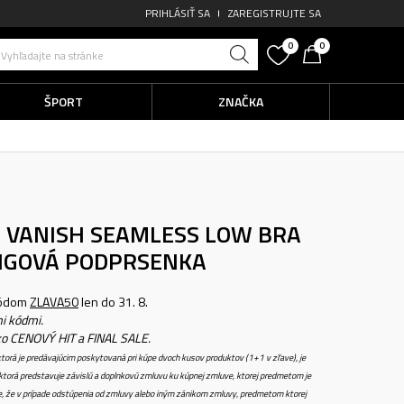
PRIHLÁSIŤ SA
ZAREGISTRUJTE SA
0
0
Vyhľadajte na stránke
ŠPORT
ZNAČKA
VANISH SEAMLESS LOW BRA
NGOVÁ PODPRSENKA
kódom
ZLAVA50
len do 31. 8.
i kódmi.
ko CENOVÝ HIT a FINAL SALE.
torá je predávajúcim poskytovaná pri kúpe dvoch kusov produktov (1+1 v zľave), je
torá predstavuje závislú a doplnkovú zmluvu ku kúpnej zmluve, ktorej predmetom je
e, že v prípade odstúpenia od zmluvy alebo iným zánikom zmluvy, predmetom ktorej