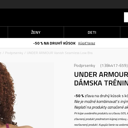
ŽENY
DETI
-50 % NA DRUHÝ KÚSOK
Kúpiť teraz
e
Podprsenky
UNDER ARMOUR Vanish Seamless Low Bra
Podprsenky
1384417-659
UNDER ARMOUR 
DÁMSKA TRÉNI
-50 %
zľava na druhý kúsok s 
Nie je možné kombinovať s iným
Neplatí na produkty označené a
Pri kúpe uvedeného produktu so zľavou 50%, k
zľavnený produkt predmetom kúpnej zmluvy, k
nezľavnený produkt. Kupujúci berie na vedomi