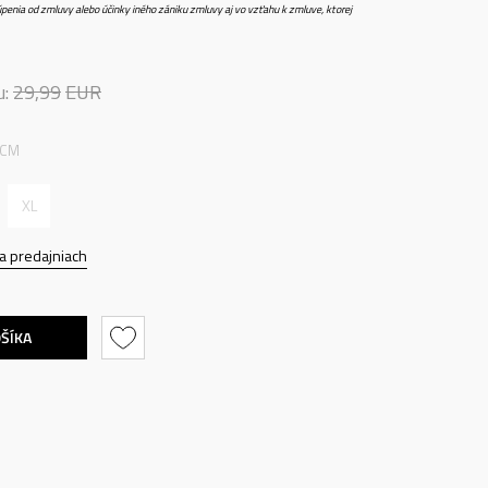
penia od zmluvy alebo účinky iného zániku zmluvy aj vo vzťahu k zmluve, ktorej
u:
29,99
EUR
 CM
XL
a predajniach
OŠÍKA