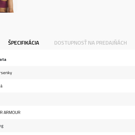
ŠPECIFIKÁCIA
DOSTUPNOSŤ NA PREDAJŇÁCH
ota
rsenky
vá
R ARMOUR
ng