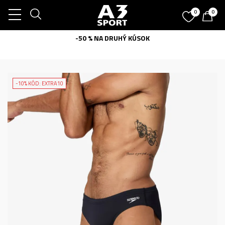
0
0
-50 % NA DRUHÝ KÚSOK
-10% KÓD: EXTRA10