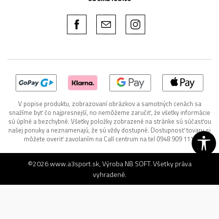
V popise produktu, zobrazovaní obrázkov a samotných cenách sa
snažíme byť čo najpresnejší, no nemôžeme zaručiť, že všetky informácie
sú úplné a bezchybné. Všetky položky zobrazené na stránke sú súčasťou
našej ponuky a neznamenajú, že sú vždy dostupné. Dostupnosť tovaru si
môžete overiť zavolaním na Call centrum na tel 0948 909 111.
©2026
www.a3sport.sk
, Výroba
NB SOFT
. Všetky práva
vyhradené.