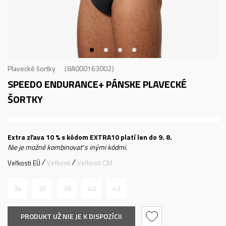
Plavecké šortky
8A000163002
SPEEDO ENDURANCE+
PÁNSKE PLAVECKÉ
ŠORTKY
Extra zľava 10 % s kódom EXTRA10 platí len do 9. 8.
Nie je možné kombinovať s inými kódmi.
Veľkosti EÚ
Veľkosti
Veľkosti CM
34
36
38
40
42
PRODUKT UŽ NIE JE K DISPOZÍCII