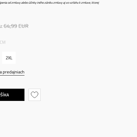
penia od zmluvy alebo účinky iného zániku zmluvy aj vo vzťahu k zmluve, ktorej
u:
64,99
EUR
 CM
2XL
a predajniach
OŠÍKA