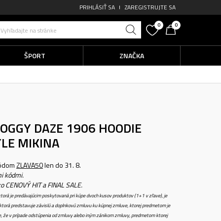
PRIHLÁSIŤ SA
ZAREGISTRUJTE SA
0
0
Vyhľadajte na stránke
ŠPORT
ZNAČKA
OGGY DAZE 1906 HOODIE
LE MIKINA
kódom
ZLAVA50
len do 31. 8.
i kódmi.
ko CENOVÝ HIT a FINAL SALE.
torá je predávajúcim poskytovaná pri kúpe dvoch kusov produktov (1+1 v zľave), je
torá predstavuje závislú a doplnkovú zmluvu ku kúpnej zmluve, ktorej predmetom je
e, že v prípade odstúpenia od zmluvy alebo iným zánikom zmluvy, predmetom ktorej