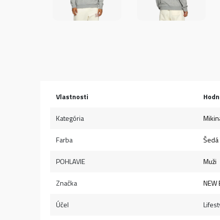
Vlastnosti
Hodn
Kategória
Mikin
Farba
Šedá
POHLAVIE
Muži
Značka
NEW 
Účel
Lifest