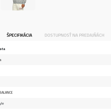
ŠPECIFIKÁCIA
DOSTUPNOSŤ NA PREDAJŇÁCH
ota
a
BALANCE
yle