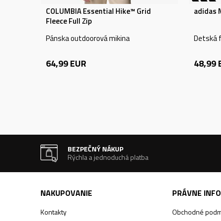
COLUMBIA Essential Hike™ Grid
adidas 
Fleece Full Zip
Pánska outdoorová mikina
Detská f
64,99
EUR
48,99
BEZPEČNÝ NÁKUP
Rýchla a jednoduchá platba
NAKUPOVANIE
PRÁVNE INF
Kontakty
Obchodné podm