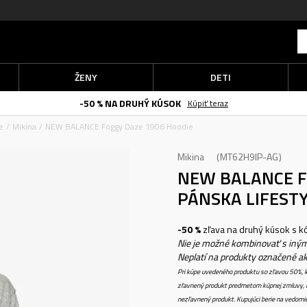
ŽENY
DETI
-50 % NA DRUHÝ KÚSOK
Kúpiť teraz
e
Mikina
NEW BALANCE Foggy Daze 1906 Hoodie
Mikina
MT62H9IP-AG
NEW BALANCE F
PÁNSKA LIFESTY
-50 %
zľava na druhý kúsok s 
Nie je možné kombinovať s iným
Neplatí na produkty označené a
Pri kúpe uvedeného produktu so zľavou 50%, k
zľavnený produkt predmetom kúpnej zmluvy, k
nezľavnený produkt. Kupujúci berie na vedomi