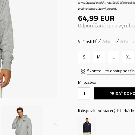
je nezľavnený produkt, nastávajú účinky odstú
predmetom je zľavený produkt.
64,99
EUR
Odporúčaná cena výrobc
Veľkosti EÚ
Veľkosti
Veľkosti
S
M
L
XL
Skontrolujte dostupnosť n
Množstvo:
PRIDAŤ DO K
K dispozícii vo viacerých farbách: