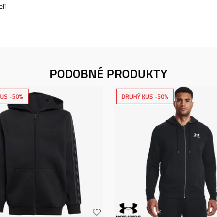
lí
PODOBNÉ PRODUKTY
US -50%
DRUHÝ KUS -50%