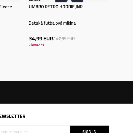
Fleece
UMBRO RETRO HOODIE JNR
Detská futbalová mikina
34,99
EUR
47,99
EUR
Zľava
27
%
EWSLETTER
SIGN IN