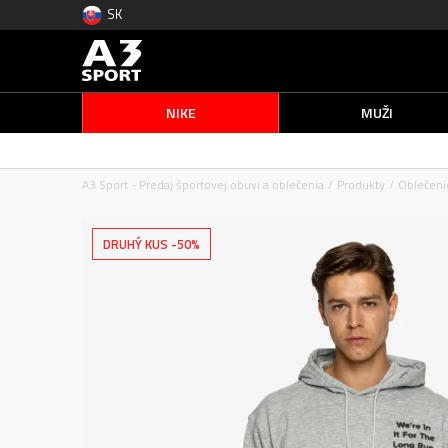
SK
NIKE
MUŽI
A3 Sport - Predaj športovej obuvi a oblečenia
Produkty
Oblečeni
DRUHÝ KUS -50%