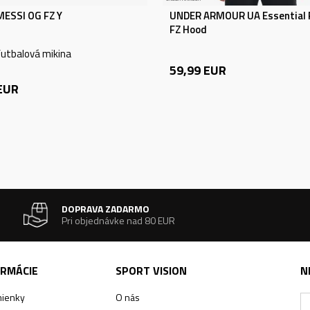
MESSI OG FZ Y
UNDER ARMOUR UA Essential 
FZ Hood
utbalová mikina
59,99
EUR
EUR
DOPRAVA ZADARMO
Pri objednávke nad 80 EUR
ORMÁCIE
SPORT VISION
N
ienky
O nás