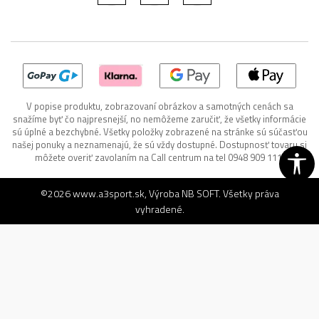
V popise produktu, zobrazovaní obrázkov a samotných cenách sa
snažíme byť čo najpresnejší, no nemôžeme zaručiť, že všetky informácie
sú úplné a bezchybné. Všetky položky zobrazené na stránke sú súčasťou
našej ponuky a neznamenajú, že sú vždy dostupné. Dostupnosť tovaru si
môžete overiť zavolaním na Call centrum na tel 0948 909 111.
©2026
www.a3sport.sk
, Výroba
NB SOFT
. Všetky práva
vyhradené.