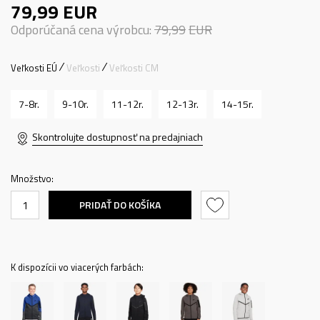
79,99
EUR
Odporúčaná cena výrobcu:
79,99
EUR
Veľkosti EÚ
Veľkosti
Veľkosti CM
7-8r.
9-10r.
11-12r.
12-13r.
14-15r.
Skontrolujte dostupnosť na predajniach
Množstvo:
PRIDAŤ DO KOŠÍKA
K dispozícii vo viacerých farbách: