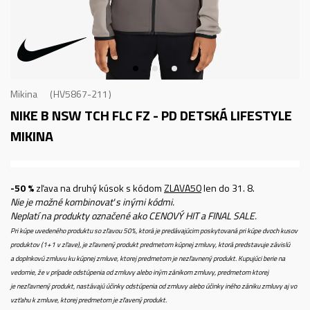
Mikina
HV5867-211
NIKE B NSW TCH FLC FZ - PD
DETSKÁ LIFESTYLE
MIKINA
-50 %
zľava na druhý kúsok s kódom
ZLAVA50
len do 31. 8.
Nie je možné kombinovať s inými kódmi.
Neplatí na produkty označené ako CENOVÝ HIT a FINAL SALE.
Pri kúpe uvedeného produktu so zľavou 50%, ktorá je predávajúcim poskytovaná pri kúpe dvoch kusov
produktov (1+1 v zľave), je zľavnený produkt predmetom kúpnej zmluvy, ktorá predstavuje závislú
a doplnkovú zmluvu ku kúpnej zmluve, ktorej predmetom je nezľavnený produkt. Kupujúci berie na
vedomie, že v prípade odstúpenia od zmluvy alebo iným zánikom zmluvy, predmetom ktorej
je nezľavnený produkt, nastávajú účinky odstúpenia od zmluvy alebo účinky iného zániku zmluvy aj vo
vzťahu k zmluve, ktorej predmetom je zľavený produkt.