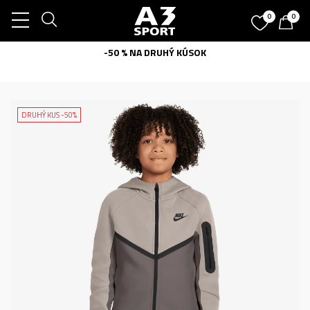
0
0
-50 % NA DRUHÝ KÚSOK
DRUHÝ KUS -50%