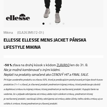
Mikina
ELA263M572-01
ELLESSE ELLESSE MENS JACKET
PÁNSKA
LIFESTYLE MIKINA
-50 %
zľava na druhý kúsok s kódom
ZLAVA50
len do 31. 8.
Nie je možné kombinovať s inými kódmi.
Neplatí na produkty označené ako CENOVÝ HIT a FINAL SALE.
Pri kúpe uvedeného produktu so zľavou 50%, ktorá je predávajúcim poskytovaná pri kúpe dvoch kusov
produktov (1+1 v zľave), je zľavnený produkt predmetom kúpnej zmluvy, ktorá predstavuje závislú
a doplnkovú zmluvu ku kúpnej zmluve, ktorej predmetom je nezľavnený produkt. Kupujúci berie na
vedomie, že v prípade odstúpenia od zmluvy alebo iným zánikom zmluvy, predmetom ktorej
je nezľavnený produkt, nastávajú účinky odstúpenia od zmluvy alebo účinky iného zániku zmluvy aj vo
vzťahu k zmluve, ktorej predmetom je zľavený produkt.