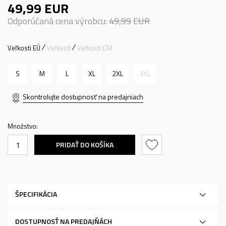
49,99
EUR
Odporúčaná cena výrobcu:
49,99
EUR
Veľkosti EÚ
Veľkosti
Veľkosti CM
S
M
L
XL
2XL
3XL
Skontrolujte dostupnosť na predajniach
Množstvo:
PRIDAŤ DO KOŠÍKA
ŠPECIFIKÁCIA
DOSTUPNOSŤ NA PREDAJŇÁCH