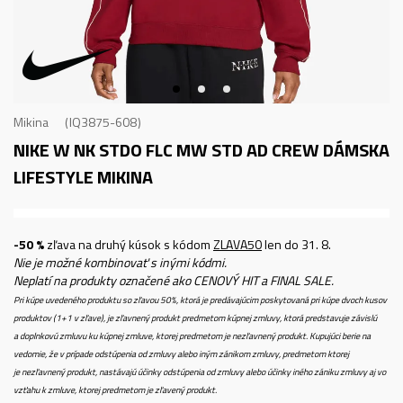
Mikina
IQ3875-608
NIKE W NK STDO FLC MW STD AD CREW
DÁMSKA
LIFESTYLE MIKINA
-50 %
zľava na druhý kúsok s kódom
ZLAVA50
len do 31. 8.
Nie je možné kombinovať s inými kódmi.
Neplatí na produkty označené ako CENOVÝ HIT a FINAL SALE.
Pri kúpe uvedeného produktu so zľavou 50%, ktorá je predávajúcim poskytovaná pri kúpe dvoch kusov
produktov (1+1 v zľave), je zľavnený produkt predmetom kúpnej zmluvy, ktorá predstavuje závislú
a doplnkovú zmluvu ku kúpnej zmluve, ktorej predmetom je nezľavnený produkt. Kupujúci berie na
vedomie, že v prípade odstúpenia od zmluvy alebo iným zánikom zmluvy, predmetom ktorej
je nezľavnený produkt, nastávajú účinky odstúpenia od zmluvy alebo účinky iného zániku zmluvy aj vo
vzťahu k zmluve, ktorej predmetom je zľavený produkt.