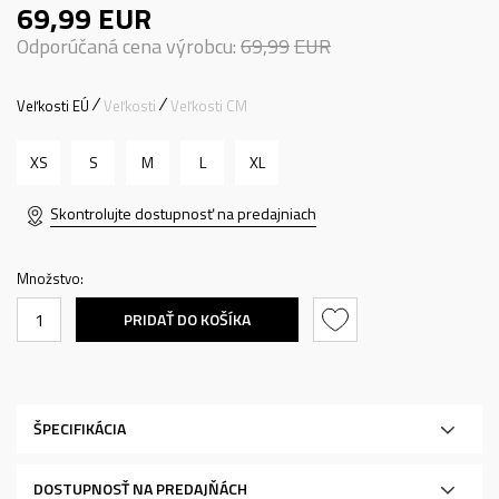
69,99
EUR
Odporúčaná cena výrobcu:
69,99
EUR
Veľkosti EÚ
Veľkosti
Veľkosti CM
XS
S
M
L
XL
Skontrolujte dostupnosť na predajniach
Množstvo:
PRIDAŤ DO KOŠÍKA
ŠPECIFIKÁCIA
DOSTUPNOSŤ NA PREDAJŇÁCH