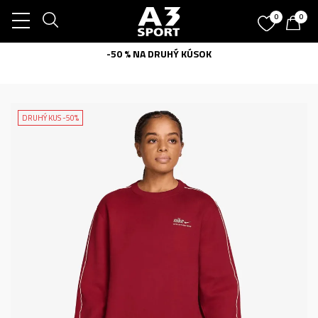
0
0
-50 % NA DRUHÝ KÚSOK
DRUHÝ KUS -50%