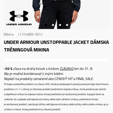
Mikina
1374889-001
UNDER ARMOUR UNSTOPPABLE JACKET
DÁMSKA
TRÉNINGOVÁ MIKINA
-50 %
zľava na druhý kúsok s kódom
ZLAVA50
len do 31. 8.
Nie je možné kombinovať s inými kódmi.
Neplatí na produkty označené ako CENOVÝ HIT a FINAL SALE.
Pri kúpe uvedeného produktu so zľavou 50%, ktorá je predávajúcim poskytovaná pri kúpe dvoch kusov
produktov (1+1 v zľave), je zľavnený produkt predmetom kúpnej zmluvy, ktorá predstavuje závislú
a doplnkovú zmluvu ku kúpnej zmluve, ktorej predmetom je nezľavnený produkt. Kupujúci berie na
vedomie, že v prípade odstúpenia od zmluvy alebo iným zánikom zmluvy, predmetom ktorej
je nezľavnený produkt, nastávajú účinky odstúpenia od zmluvy alebo účinky iného zániku zmluvy aj vo
vzťahu k zmluve, ktorej predmetom je zľavený produkt.