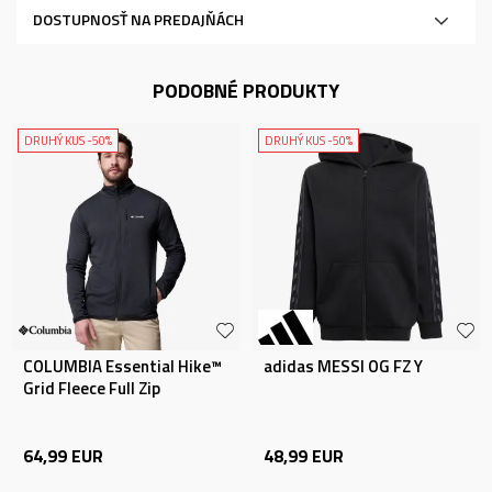
DOSTUPNOSŤ NA PREDAJŇÁCH
PODOBNÉ PRODUKTY
DRUHÝ KUS -50%
DRUHÝ KUS -50%
COLUMBIA Essential Hike™
adidas MESSI OG FZ Y
Grid Fleece Full Zip
64,99
EUR
48,99
EUR