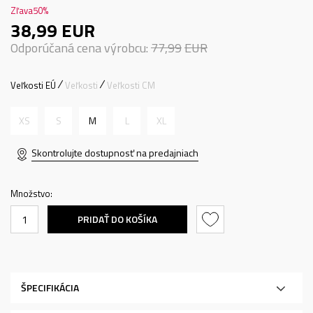
Zľava
50
%
38,99
EUR
Odporúčaná cena výrobcu:
77,99
EUR
Veľkosti EÚ
Veľkosti
Veľkosti CM
XS
S
M
L
XL
Skontrolujte dostupnosť na predajniach
Množstvo:
PRIDAŤ DO KOŠÍKA
ŠPECIFIKÁCIA