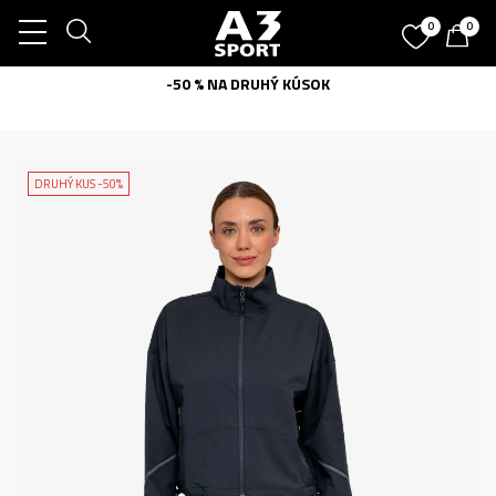
0
0
-50 % NA DRUHÝ KÚSOK
DRUHÝ KUS -50%