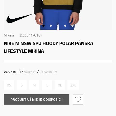
Mikina
DZ5641-010
NIKE M NSW SPU HOODY POLAR
PÁNSKA
LIFESTYLE MIKINA
Veľkosti EÚ
Veľkosti
Veľkosti CM
XS
S
M
L
XL
2XL
PRODUKT UŽ NIE JE K DISPOZÍCII