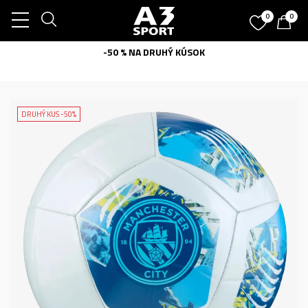
0
0
-50 % NA DRUHÝ KÚSOK
DRUHÝ KUS -50%