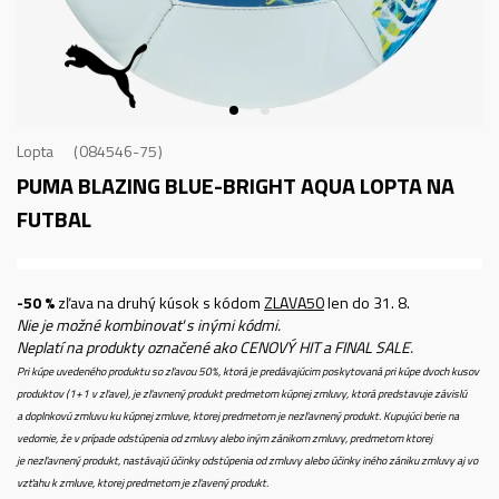
Lopta
084546-75
PUMA BLAZING BLUE-BRIGHT AQUA
LOPTA NA
FUTBAL
-50 %
zľava na druhý kúsok s kódom
ZLAVA50
len do 31. 8.
Nie je možné kombinovať s inými kódmi.
Neplatí na produkty označené ako CENOVÝ HIT a FINAL SALE.
Pri kúpe uvedeného produktu so zľavou 50%, ktorá je predávajúcim poskytovaná pri kúpe dvoch kusov
produktov (1+1 v zľave), je zľavnený produkt predmetom kúpnej zmluvy, ktorá predstavuje závislú
a doplnkovú zmluvu ku kúpnej zmluve, ktorej predmetom je nezľavnený produkt. Kupujúci berie na
vedomie, že v prípade odstúpenia od zmluvy alebo iným zánikom zmluvy, predmetom ktorej
je nezľavnený produkt, nastávajú účinky odstúpenia od zmluvy alebo účinky iného zániku zmluvy aj vo
vzťahu k zmluve, ktorej predmetom je zľavený produkt.