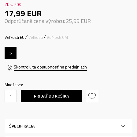
Zľava
30
%
17,99
EUR
Odporúčaná cena výrobcu:
25,99
EUR
Veľkosti EÚ
Veľkosti
Veľkosti CM
5
Skontrolujte dostupnosť na predajniach
Množstvo:
PRIDAŤ DO KOŠÍKA
ŠPECIFIKÁCIA