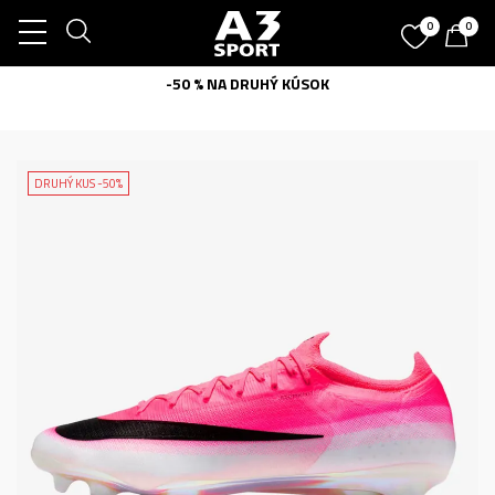
0
0
-50 % NA DRUHÝ KÚSOK
DRUHÝ KUS -50%