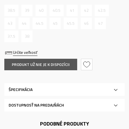
38.5
39
40
40.5
41
42
42.5
43
44
44.5
45
45.5
46
47
37.5
38
Určite veľkosť
PRODUKT UŽ NIE JE K DISPOZÍCII
ŠPECIFIKÁCIA
DOSTUPNOSŤ NA PREDAJŇÁCH
PODOBNÉ PRODUKTY