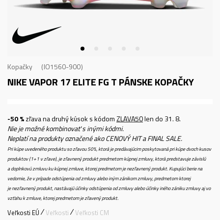
Kopačky
IO1560-900
NIKE VAPOR 17 ELITE FG T
PÁNSKE KOPAČKY
-50 %
zľava na druhý kúsok s kódom
ZLAVA50
len do 31. 8.
Nie je možné kombinovať s inými kódmi.
Neplatí na produkty označené ako CENOVÝ HIT a FINAL SALE.
Pri kúpe uvedeného produktu so zľavou 50%, ktorá je predávajúcim poskytovaná pri kúpe dvoch kusov
produktov (1+1 v zľave), je zľavnený produkt predmetom kúpnej zmluvy, ktorá predstavuje závislú
a doplnkovú zmluvu ku kúpnej zmluve, ktorej predmetom je nezľavnený produkt. Kupujúci berie na
vedomie, že v prípade odstúpenia od zmluvy alebo iným zánikom zmluvy, predmetom ktorej
je nezľavnený produkt, nastávajú účinky odstúpenia od zmluvy alebo účinky iného zániku zmluvy aj vo
vzťahu k zmluve, ktorej predmetom je zľavený produkt.
Veľkosti EÚ
Veľkosti
Veľkosti CM