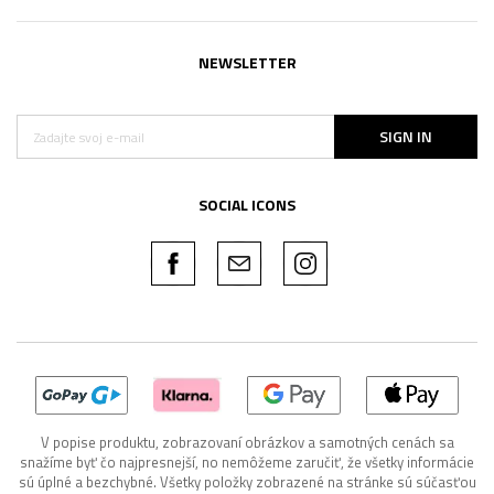
NEWSLETTER
SIGN IN
SOCIAL ICONS
V popise produktu, zobrazovaní obrázkov a samotných cenách sa
snažíme byť čo najpresnejší, no nemôžeme zaručiť, že všetky informácie
sú úplné a bezchybné. Všetky položky zobrazené na stránke sú súčasťou