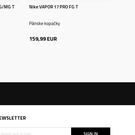
FG/MG T
Nike VAPOR 17 PRO FG T
Pánske kopačky
159,99
EUR
EWSLETTER
SIGN IN