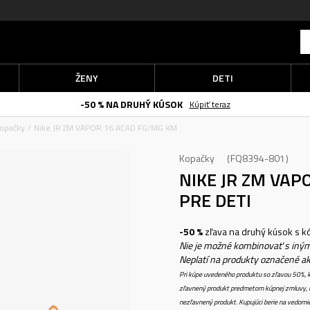
ŽENY
DETI
-50 % NA DRUHÝ KÚSOK
Kúpiť teraz
opačky
Nike JR ZM VAPOR 16 ACAD FG/MG KM
Kopačky
FQ8394-801
NIKE JR ZM VA
PRE DETI
-50 %
zľava na druhý kúsok s 
Nie je možné kombinovať s iným
Neplatí na produkty označené a
Pri kúpe uvedeného produktu so zľavou 50%, k
zľavnený produkt predmetom kúpnej zmluvy, k
nezľavnený produkt. Kupujúci berie na vedomi