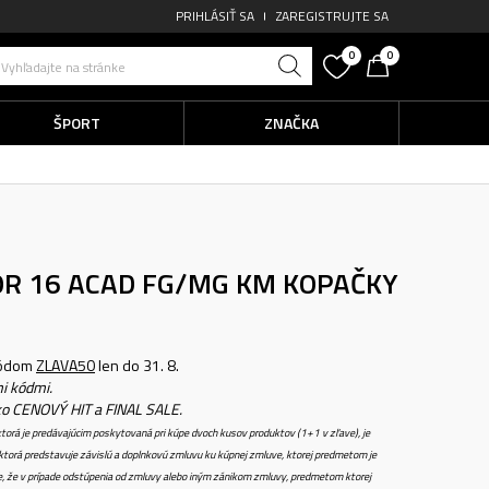
PRIHLÁSIŤ SA
ZAREGISTRUJTE SA
0
0
Vyhľadajte na stránke
ŠPORT
ZNAČKA
POR 16 ACAD FG/MG KM
KOPAČKY
kódom
ZLAVA50
len do 31. 8.
i kódmi.
ko CENOVÝ HIT a FINAL SALE.
torá je predávajúcim poskytovaná pri kúpe dvoch kusov produktov (1+1 v zľave), je
torá predstavuje závislú a doplnkovú zmluvu ku kúpnej zmluve, ktorej predmetom je
e, že v prípade odstúpenia od zmluvy alebo iným zánikom zmluvy, predmetom ktorej