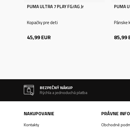
PUMA ULTRA 7 PLAY FG/AG Jr
PUMA U
Kopačky pre deti
Pánske 
45,99
EUR
85,99
BEZPEČNÝ NÁKUP
Rýchla a jednoduchá platba
NAKUPOVANIE
PRÁVNE INF
Kontakty
Obchodné podm