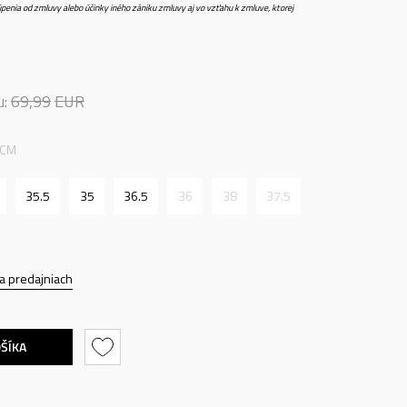
penia od zmluvy alebo účinky iného zániku zmluvy aj vo vzťahu k zmluve, ktorej
u:
69,99
EUR
 CM
35.5
35
36.5
36
38
37.5
a predajniach
OŠÍKA