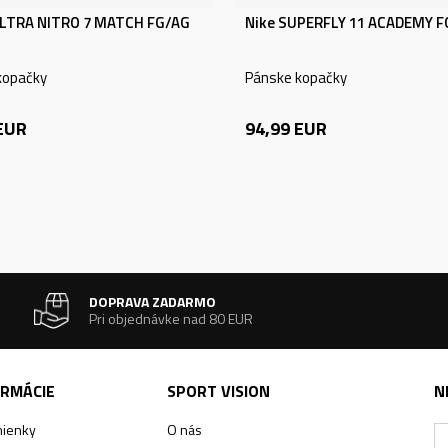
LTRA NITRO 7 MATCH FG/AG
Nike SUPERFLY 11 ACADEMY 
kopačky
Pánske kopačky
EUR
94,99
EUR
DOPRAVA ZADARMO
Pri objednávke nad 80 EUR
ORMÁCIE
SPORT VISION
N
ienky
O nás