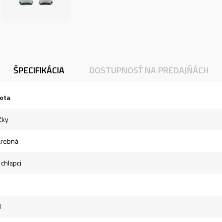
ŠPECIFIKÁCIA
DOSTUPNOSŤ NA PREDAJŇÁCH
ota
čky
arebná
 chlapci
l