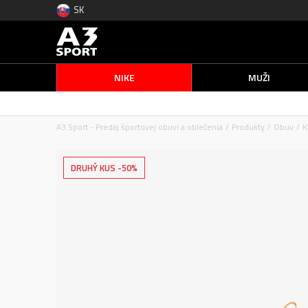
SK
NIKE
MUŽI
A3 Sport - Predaj športovej obuvi a oblečenia
Produkty
Obuv
K
DRUHÝ KUS -50%