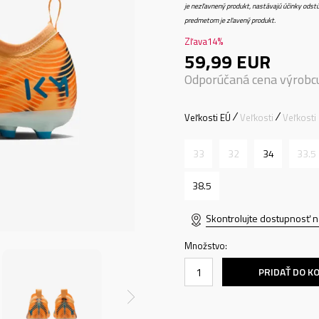
je nezľavnený produkt, nastávajú účinky odstú
predmetom je zľavený produkt.
Zľava
14
%
59,99
EUR
Odporúčaná cena výrobc
Veľkosti EÚ
Veľkosti
Veľkosti
33
32
34
33.5
38.5
Skontrolujte dostupnosť n
Množstvo:
PRIDAŤ DO K