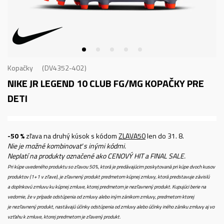
Kopačky
DV4352-402
NIKE JR LEGEND 10 CLUB FG/MG
KOPAČKY PRE
DETI
-50 %
zľava na druhý kúsok s kódom
ZLAVA50
len do 31. 8.
Nie je možné kombinovať s inými kódmi.
Neplatí na produkty označené ako CENOVÝ HIT a FINAL SALE.
Pri kúpe uvedeného produktu so zľavou 50%, ktorá je predávajúcim poskytovaná pri kúpe dvoch kusov
produktov (1+1 v zľave), je zľavnený produkt predmetom kúpnej zmluvy, ktorá predstavuje závislú
a doplnkovú zmluvu ku kúpnej zmluve, ktorej predmetom je nezľavnený produkt. Kupujúci berie na
vedomie, že v prípade odstúpenia od zmluvy alebo iným zánikom zmluvy, predmetom ktorej
je nezľavnený produkt, nastávajú účinky odstúpenia od zmluvy alebo účinky iného zániku zmluvy aj vo
vzťahu k zmluve, ktorej predmetom je zľavený produkt.