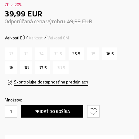
Zľava
20
%
39,99
EUR
Odporúčaná cena výrobcu:
49,99
EUR
Veľkosti EÚ
Veľkosti
Veľkosti CM
33
32
34
33.5
35.5
35
36.5
36
38
37.5
38.5
Skontrolujte dostupnosť na predajniach
Množstvo:
PRIDAŤ DO KOŠÍKA