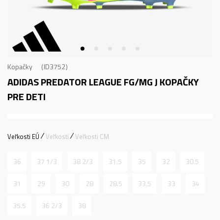
Kopačky
ID3752
ADIDAS PREDATOR LEAGUE FG/MG J
KOPAČKY
PRE DETI
Veľkosti EÚ
Veľkosti
Veľkosti CM
36
37 1/3
38 2/3
31.5
35
32
30.5
31
29
30
28
28.5
33.5
33
34
35.5
36 2/3
38