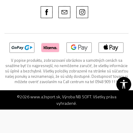
V popise produktu, zobrazovaní obrázkov a samotných cenách sa
snažíme byť čo najpresnejší, no nemôžeme zaručiť, že všetky informácie
sú úplné a bezchybné. Všetky položky zobrazené na stránke sú súčasťou
našej ponuky a neznamenajú, že sú vždy dostupné. Dostupnosť tovaru si
môžete overiť zavolaním na Call centrum na tel 0948 909 111.
©2026
www.a3sport.sk
, Výroba
NB SOFT
. Všetky práva
vyhradené.