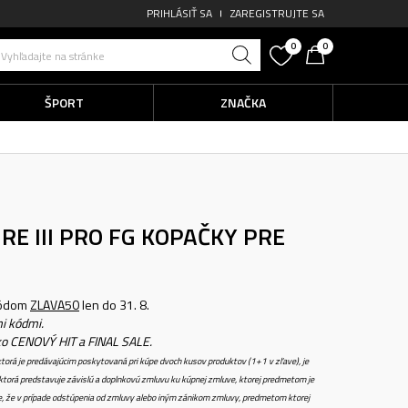
PRIHLÁSIŤ SA
ZAREGISTRUJTE SA
0
0
Vyhľadajte na stránke
ŠPORT
ZNAČKA
RE III PRO FG
KOPAČKY PRE
kódom
ZLAVA50
len do 31. 8.
i kódmi.
ko CENOVÝ HIT a FINAL SALE.
torá je predávajúcim poskytovaná pri kúpe dvoch kusov produktov (1+1 v zľave), je
torá predstavuje závislú a doplnkovú zmluvu ku kúpnej zmluve, ktorej predmetom je
e, že v prípade odstúpenia od zmluvy alebo iným zánikom zmluvy, predmetom ktorej