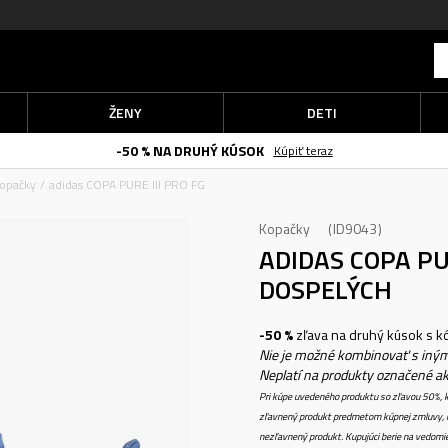
ŽENY
DETI
-50 % NA DRUHÝ KÚSOK
Kúpiť teraz
opačky
adidas COPA PURE III PRO FG
Kopačky
ID9043
ADIDAS COPA PU
DOSPELÝCH
-50 %
zľava na druhý kúsok s 
Nie je možné kombinovať s iným
Neplatí na produkty označené a
Pri kúpe uvedeného produktu so zľavou 50%, k
zľavnený produkt predmetom kúpnej zmluvy, k
nezľavnený produkt. Kupujúci berie na vedomi