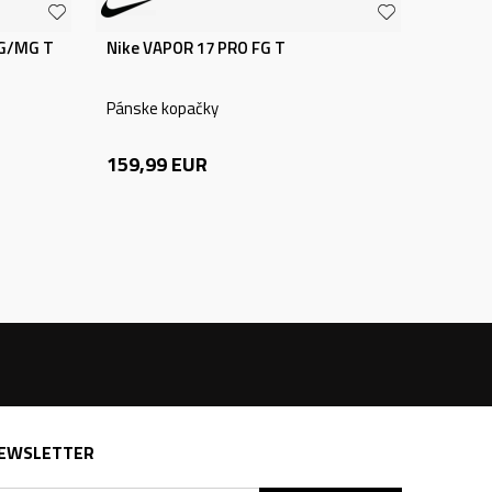
FG/MG T
Nike VAPOR 17 PRO FG T
Pánske kopačky
159,99
EUR
EWSLETTER