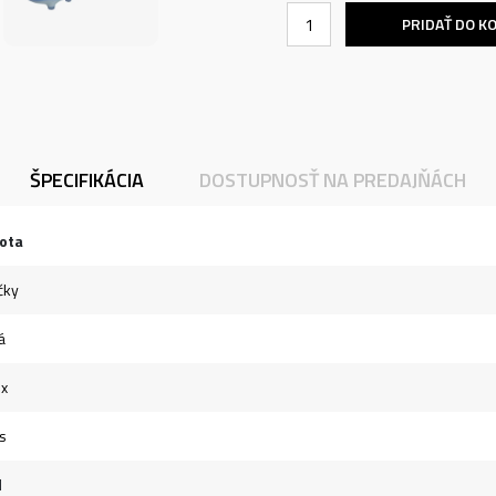
PRIDAŤ DO K
ŠPECIFIKÁCIA
DOSTUPNOSŤ NA PREDAJŇÁCH
ota
čky
á
ex
s
l