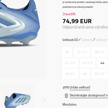
je nezľavnený produkt, nastávajú účinky odstú
predmetom je zľavený produkt.
Zľava
50
%
74,99
EUR
Odporúčaná cena výrobc
Veľkosti EÚ
Veľkosti
Veľkosti
36
37 1/3
38 2/3
42 2/3
43 1/3
44
48 2/3
48
36 2/3
Určite veľkosť
Skontrolujte dostupnosť n
Množstvo: