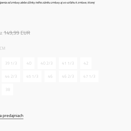
penia od zmluvy alebo účinky iného zániku zmluvy aj vo vzťahu k zmluve, ktorej
u:
149,99
EUR
 CM
39 1/3
40
40 2/3
41 1/3
42
44 2/3
45 1/3
46
46 2/3
47 1/3
38
a predajniach