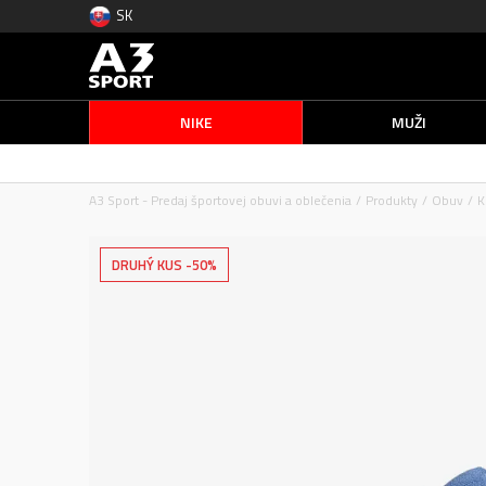
SK
NIKE
MUŽI
A3 Sport - Predaj športovej obuvi a oblečenia
Produkty
Obuv
K
DRUHÝ KUS -50%