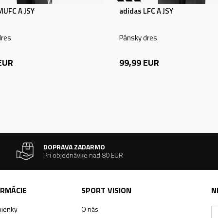
MUFC A JSY
adidas LFC A JSY
dres
Pánsky dres
EUR
99,99
EUR
DOPRAVA ZADARMO
Pri objednávke nad 80 EUR
ORMÁCIE
SPORT VISION
N
ienky
O nás