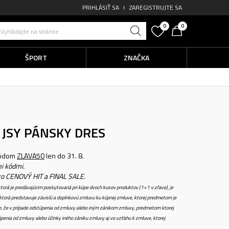
PRIHLÁSIŤ SA
ZAREGISTRUJTE SA
0
0
Vyhľadajte na stránke
ŠPORT
ZNAČKA
 JSY
PÁNSKY DRES
kódom
ZLAVA50
len do 31. 8.
i kódmi.
ko CENOVÝ HIT a FINAL SALE.
torá je predávajúcim poskytovaná pri kúpe dvoch kusov produktov (1+1 v zľave), je
torá predstavuje závislú a doplnkovú zmluvu ku kúpnej zmluve, ktorej predmetom je
e, že v prípade odstúpenia od zmluvy alebo iným zánikom zmluvy, predmetom ktorej
penia od zmluvy alebo účinky iného zániku zmluvy aj vo vzťahu k zmluve, ktorej