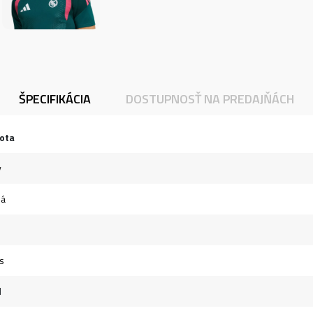
ŠPECIFIKÁCIA
DOSTUPNOSŤ NA PREDAJŇÁCH
ota
y
ná
s
l