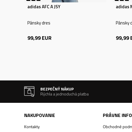
adidas AFC A JSY
adidas 
Pánsky dres
Pánsky 
99,99
EUR
99,99
BEZPEČNÝ NÁKUP
Rýchla a jednoduchá platba
NAKUPOVANIE
PRÁVNE INF
Kontakty
Obchodné podm