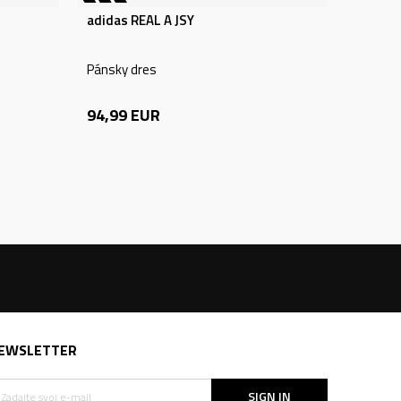
adidas REAL A JSY
Pánsky dres
94,99
EUR
EWSLETTER
SIGN IN