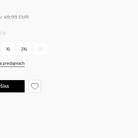
u:
49,99
EUR
 CM
XL
2XL
3XL
a predajniach
OŠÍKA