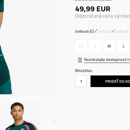
49,99
EUR
Odporúčaná cena výrobc
Veľkosti EÚ
Veľkosti
Veľkosti
XS
S
M
L
Skontrolujte dostupnosť n
Množstvo:
PRIDAŤ DO K