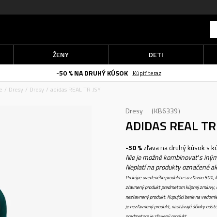
ŽENY
DETI
-50 % NA DRUHÝ KÚSOK
Kúpiť teraz
e
Dresy
Dresy
adidas REAL TR JSY
Dresy
KB6339
ADIDAS REAL TR
-50 %
zľava na druhý kúsok s 
Nie je možné kombinovať s iným
Neplatí na produkty označené a
Pri kúpe uvedeného produktu so zľavou 50%, k
zľavnený produkt predmetom kúpnej zmluvy, k
nezľavnený produkt. Kupujúci berie na vedomi
je nezľavnený produkt, nastávajú účinky odstú
predmetom je zľavený produkt.