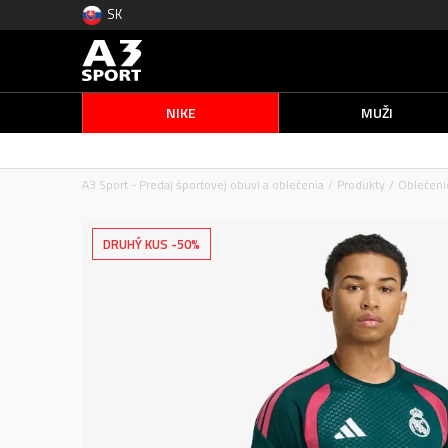
SK
NIKE
MUŽI
A3 Sport - Predaj športovej obuvi a oblečenia
Produkty
Oblečeni
DRUHÝ KUS -50%