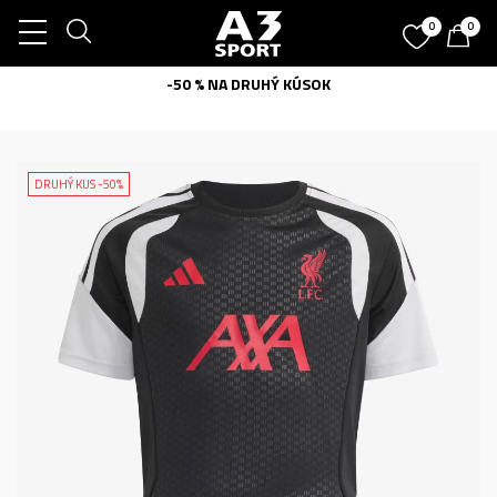
0
0
-50 % NA DRUHÝ KÚSOK
DRUHÝ KUS -50%