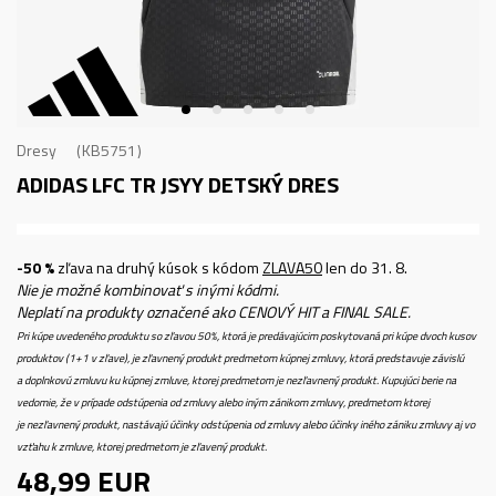
Dresy
KB5751
ADIDAS LFC TR JSYY
DETSKÝ DRES
-50 %
zľava na druhý kúsok s kódom
ZLAVA50
len do 31. 8.
Nie je možné kombinovať s inými kódmi.
Neplatí na produkty označené ako CENOVÝ HIT a FINAL SALE.
Pri kúpe uvedeného produktu so zľavou 50%, ktorá je predávajúcim poskytovaná pri kúpe dvoch kusov
produktov (1+1 v zľave), je zľavnený produkt predmetom kúpnej zmluvy, ktorá predstavuje závislú
a doplnkovú zmluvu ku kúpnej zmluve, ktorej predmetom je nezľavnený produkt. Kupujúci berie na
vedomie, že v prípade odstúpenia od zmluvy alebo iným zánikom zmluvy, predmetom ktorej
je nezľavnený produkt, nastávajú účinky odstúpenia od zmluvy alebo účinky iného zániku zmluvy aj vo
vzťahu k zmluve, ktorej predmetom je zľavený produkt.
48,99
EUR