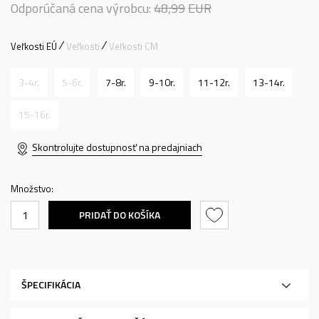
Odporúčaná cena výrobcu:
48,99
EUR
Veľkosti EÚ
Veľkosti
Veľkosti CM
3-4r.
5-6r.
7-8r.
9-10r.
11-12r.
13-14r.
15-16r.
Skontrolujte dostupnosť na predajniach
Množstvo:
PRIDAŤ DO KOŠÍKA
ŠPECIFIKÁCIA