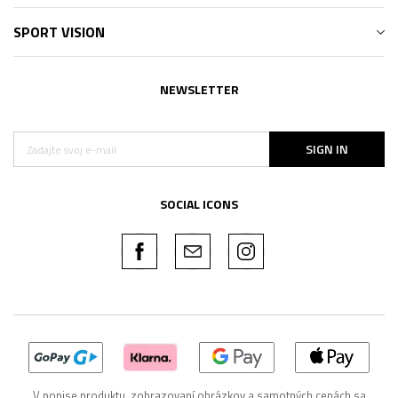
SPORT VISION
NEWSLETTER
SIGN IN
SOCIAL ICONS
V popise produktu, zobrazovaní obrázkov a samotných cenách sa