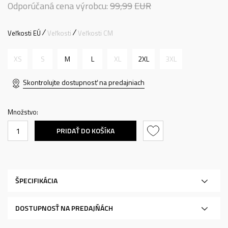
Odporúčaná cena výrobcu:
99,99
EUR
Veľkosti EÚ
Veľkosti
Veľkosti CM
XS
S
M
L
XL
2XL
3XL
Skontrolujte dostupnosť na predajniach
Množstvo:
PRIDAŤ DO KOŠÍKA
ŠPECIFIKÁCIA
DOSTUPNOSŤ NA PREDAJŇÁCH