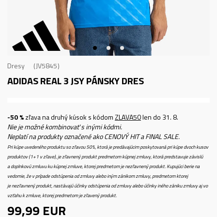
Dresy
JV5845
ADIDAS REAL 3 JSY
PÁNSKY DRES
-50 %
zľava na druhý kúsok s kódom
ZLAVA50
len do 31. 8.
Nie je možné kombinovať s inými kódmi.
Neplatí na produkty označené ako CENOVÝ HIT a FINAL SALE.
Pri kúpe uvedeného produktu so zľavou 50%, ktorá je predávajúcim poskytovaná pri kúpe dvoch kusov
produktov (1+1 v zľave), je zľavnený produkt predmetom kúpnej zmluvy, ktorá predstavuje závislú
a doplnkovú zmluvu ku kúpnej zmluve, ktorej predmetom je nezľavnený produkt. Kupujúci berie na
vedomie, že v prípade odstúpenia od zmluvy alebo iným zánikom zmluvy, predmetom ktorej
je nezľavnený produkt, nastávajú účinky odstúpenia od zmluvy alebo účinky iného zániku zmluvy aj vo
vzťahu k zmluve, ktorej predmetom je zľavený produkt.
99,99
EUR