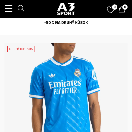
0
0
-50 % NA DRUHÝ KÚSOK
DRUHÝ KUS -50%