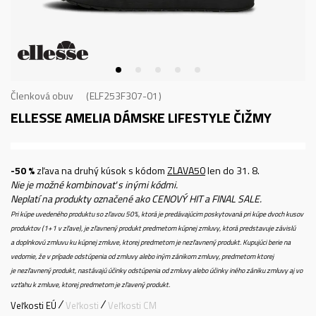
Členková obuv
ELF253F307-01
ELLESSE AMELIA
DÁMSKE LIFESTYLE ČIŽMY
-50 %
zľava na druhý kúsok s kódom
ZLAVA50
len do 31. 8.
Nie je možné kombinovať s inými kódmi.
Neplatí na produkty označené ako CENOVÝ HIT a FINAL SALE.
Pri kúpe uvedeného produktu so zľavou 50%, ktorá je predávajúcim poskytovaná pri kúpe dvoch kusov
produktov (1+1 v zľave), je zľavnený produkt predmetom kúpnej zmluvy, ktorá predstavuje závislú
a doplnkovú zmluvu ku kúpnej zmluve, ktorej predmetom je nezľavnený produkt. Kupujúci berie na
vedomie, že v prípade odstúpenia od zmluvy alebo iným zánikom zmluvy, predmetom ktorej
je nezľavnený produkt, nastávajú účinky odstúpenia od zmluvy alebo účinky iného zániku zmluvy aj vo
vzťahu k zmluve, ktorej predmetom je zľavený produkt.
Veľkosti EÚ
Veľkosti
Veľkosti CM