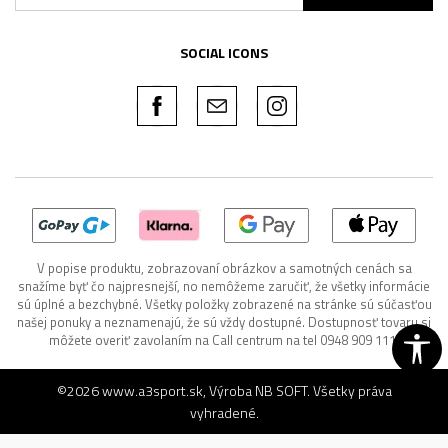
SOCIAL ICONS
V popise produktu, zobrazovaní obrázkov a samotných cenách sa
snažíme byť čo najpresnejší, no nemôžeme zaručiť, že všetky informácie
sú úplné a bezchybné. Všetky položky zobrazené na stránke sú súčasťou
našej ponuky a neznamenajú, že sú vždy dostupné. Dostupnosť tovaru si
môžete overiť zavolaním na Call centrum na tel 0948 909 111.
©2026
www.a3sport.sk
, Výroba
NB SOFT
. Všetky práva
vyhradené.