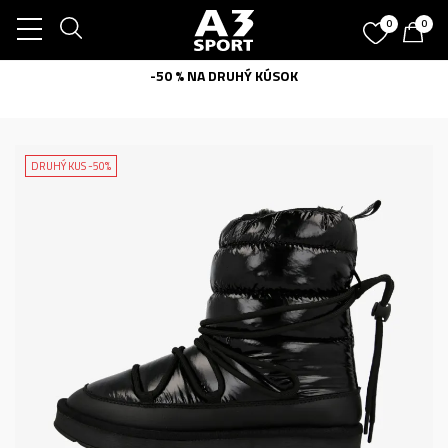
0
0
-50 % NA DRUHÝ KÚSOK
DRUHÝ KUS -50%