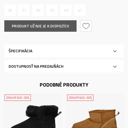
36
37
38
39
40
41
PRODUKT UŽ NIE JE K DISPOZÍCII
ŠPECIFIKÁCIA
DOSTUPNOSŤ NA PREDAJŇÁCH
PODOBNÉ PRODUKTY
DRUHÝ KUS -50%
DRUHÝ KUS -50%