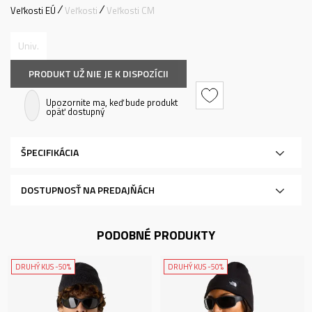
Veľkosti EÚ
Veľkosti
Veľkosti CM
Univ.
PRODUKT UŽ NIE JE K DISPOZÍCII
Upozornite ma, keď bude produkt
opäť dostupný
ŠPECIFIKÁCIA
DOSTUPNOSŤ NA PREDAJŇÁCH
PODOBNÉ PRODUKTY
DRUHÝ KUS -50%
DRUHÝ KUS -50%