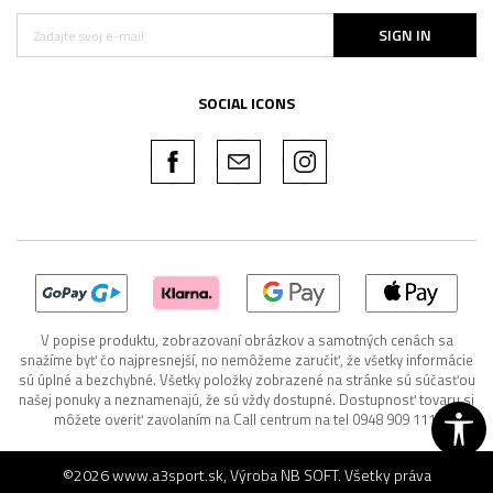
SIGN IN
SOCIAL ICONS
V popise produktu, zobrazovaní obrázkov a samotných cenách sa
snažíme byť čo najpresnejší, no nemôžeme zaručiť, že všetky informácie
sú úplné a bezchybné. Všetky položky zobrazené na stránke sú súčasťou
našej ponuky a neznamenajú, že sú vždy dostupné. Dostupnosť tovaru si
môžete overiť zavolaním na Call centrum na tel 0948 909 111.
©2026
www.a3sport.sk
, Výroba
NB SOFT
. Všetky práva