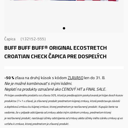
Čapica
132152-555
BUFF BUFF BUFF® ORIGINAL ECOSTRETCH
CROATIAN CHECK
ČAPICA PRE DOSPELÝCH
-50 %
zľava na druhý kúsok s kódom
ZLAVA50
len do 31. 8.
Nie je možné kombinovať s inými kódmi.
Neplatí na produkty označené ako CENOVÝ HIT a FINAL SALE.
Pri kúpe uvedeného produktu so zľavou 50%, ktorá je predávajúcim poskytovaná pri kúpe dvoch kusov
produktov (1+1 v zľave), je zľavnený produkt predmetom kúpnej zmluvy, ktorá predstavuje závislú
a doplnkovú zmluvu ku kúpnej zmluve, ktorej predmetom je nezľavnený produkt. Kupujúci berie na
vedomie, že v prípade odstúpenia od zmluvy alebo iným zánikom zmluvy, predmetom ktorej
je nezľavnený produkt, nastávajú účinky odstúpenia od zmluvy alebo účinky iného zániku zmluvy aj vo
vzťahu k zmluve, ktorej predmetom je zľavený produkt.