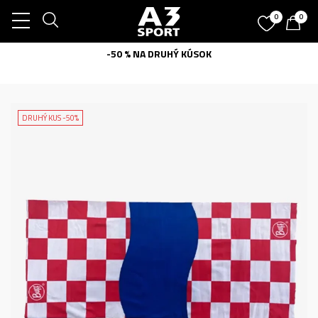
0
0
-50 % NA DRUHÝ KÚSOK
DRUHÝ KUS -50%