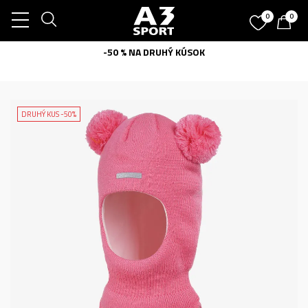
0
0
-50 % NA DRUHÝ KÚSOK
DRUHÝ KUS -50%