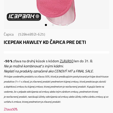
Čapica
52844892I-625
ICEPEAK HAWLEY KD
ČAPICA PRE DETI
-50 %
zľava na druhý kúsok s kódom
ZLAVA50
len do 31. 8.
Nie je možné kombinovať s inými kódmi.
Neplatí na produkty označené ako CENOVÝ HIT a FINAL SALE.
Pri kúpe uvedeného produktu so zľavou 50%, ktorá je predávajúcim poskytovaná pri kúpe dvoch kusov
produktov (1+1 v zľave), je zľavnený produkt predmetom kúpnej zmluvy, ktorá predstavuje závislú
a doplnkovú zmluvu ku kúpnej zmluve, ktorej predmetom je nezľavnený produkt. Kupujúci berie na
vedomie, že v prípade odstúpenia od zmluvy alebo iným zánikom zmluvy, predmetom ktorej
je nezľavnený produkt, nastávajú účinky odstúpenia od zmluvy alebo účinky iného zániku zmluvy aj vo
vzťahu k zmluve, ktorej predmetom je zľavený produkt.
Zľava
50
%