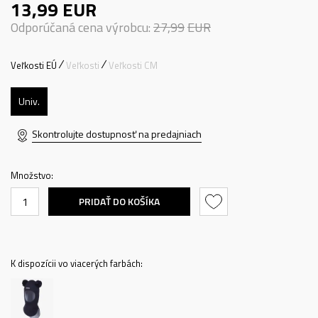
13,99
EUR
Odporúčaná cena výrobcu:
27,99
EUR
Veľkosti EÚ
Veľkosti
Veľkosti CM
Univ.
Skontrolujte dostupnosť na predajniach
Množstvo:
PRIDAŤ DO KOŠÍKA
K dispozícii vo viacerých farbách: