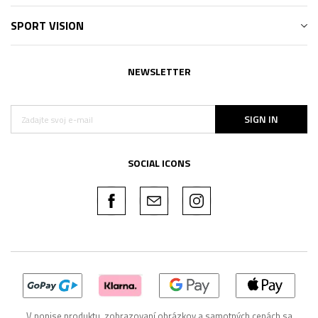
SPORT VISION
NEWSLETTER
SIGN IN
SOCIAL ICONS
V popise produktu, zobrazovaní obrázkov a samotných cenách sa