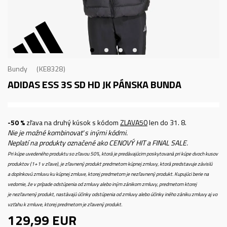
Bundy
KE8328
ADIDAS ESS 3S SD HD JK
PÁNSKA BUNDA
-50 %
zľava na druhý kúsok s kódom
ZLAVA50
len do 31. 8.
Nie je možné kombinovať s inými kódmi.
Neplatí na produkty označené ako CENOVÝ HIT a FINAL SALE.
Pri kúpe uvedeného produktu so zľavou 50%, ktorá je predávajúcim poskytovaná pri kúpe dvoch kusov
produktov (1+1 v zľave), je zľavnený produkt predmetom kúpnej zmluvy, ktorá predstavuje závislú
a doplnkovú zmluvu ku kúpnej zmluve, ktorej predmetom je nezľavnený produkt. Kupujúci berie na
vedomie, že v prípade odstúpenia od zmluvy alebo iným zánikom zmluvy, predmetom ktorej
je nezľavnený produkt, nastávajú účinky odstúpenia od zmluvy alebo účinky iného zániku zmluvy aj vo
vzťahu k zmluve, ktorej predmetom je zľavený produkt.
129,99
EUR