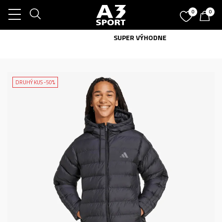
0
0
SUPER VÝHODNE
DRUHÝ KUS -50%