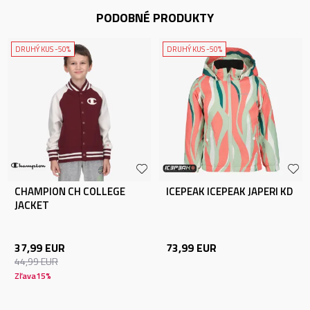
PODOBNÉ PRODUKTY
DRUHÝ KUS -50%
DRUHÝ KUS -50%
CHAMPION CH COLLEGE
ICEPEAK ICEPEAK JAPERI KD
JACKET
37,99
EUR
73,99
EUR
44,99
EUR
Zľava
15
%