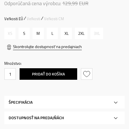
Odporúčaná cena výrobcu:
129,99
EUR
Veľkosti EÚ
Veľkosti
Veľkosti CM
XS
S
M
L
XL
2XL
3XL
Skontrolujte dostupnosť na predajniach
Množstvo:
PRIDAŤ DO KOŠÍKA
ŠPECIFIKÁCIA
DOSTUPNOSŤ NA PREDAJŇÁCH