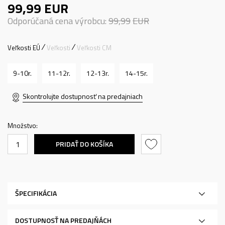
99,99
EUR
Odporúčaná cena výrobcu:
99,99
EUR
Veľkosti EÚ
Veľkosti
Veľkosti CM
9-10r.
11-12r.
12-13r.
14-15r.
Skontrolujte dostupnosť na predajniach
Množstvo:
PRIDAŤ DO KOŠÍKA
ŠPECIFIKÁCIA
DOSTUPNOSŤ NA PREDAJŇÁCH