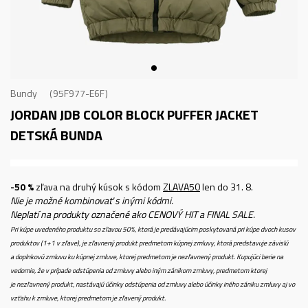
Bundy
95F977-E6F
JORDAN JDB COLOR BLOCK PUFFER JACKET
DETSKÁ BUNDA
-50 %
zľava na druhý kúsok s kódom
ZLAVA50
len do 31. 8.
Nie je možné kombinovať s inými kódmi.
Neplatí na produkty označené ako CENOVÝ HIT a FINAL SALE.
Pri kúpe uvedeného produktu so zľavou 50%, ktorá je predávajúcim poskytovaná pri kúpe dvoch kusov
produktov (1+1 v zľave), je zľavnený produkt predmetom kúpnej zmluvy, ktorá predstavuje závislú
a doplnkovú zmluvu ku kúpnej zmluve, ktorej predmetom je nezľavnený produkt. Kupujúci berie na
vedomie, že v prípade odstúpenia od zmluvy alebo iným zánikom zmluvy, predmetom ktorej
je nezľavnený produkt, nastávajú účinky odstúpenia od zmluvy alebo účinky iného zániku zmluvy aj vo
vzťahu k zmluve, ktorej predmetom je zľavený produkt.