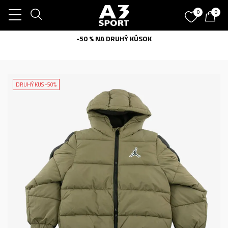
0
0
-50 % NA DRUHÝ KÚSOK
DRUHÝ KUS -50%