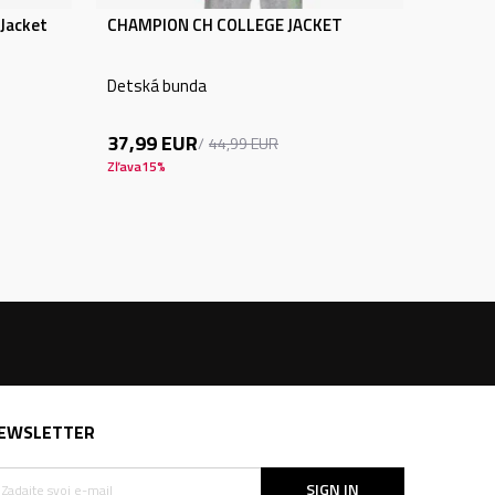
Jacket
CHAMPION CH COLLEGE JACKET
Detská bunda
37,99
EUR
44,99
EUR
Zľava
15
%
EWSLETTER
SIGN IN