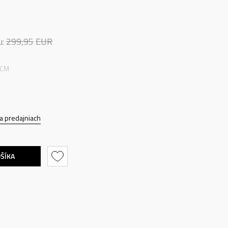
u:
299,95
EUR
 CM
a predajniach
OŠÍKA