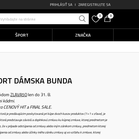
PRIHLÁSIŤ SA
ZAREGISTRUJTE SA
0
0
Vyhľadajte na stránke
ŠPORT
ZNAČKA
HORT
DÁMSKA BUNDA
kódom
ZLAVA50
len do 31. 8.
i kódmi.
ko CENOVÝ HIT a FINAL SALE.
torá je predávajúcim poskytovaná pri kúpe dvoch kusov produktov (1+1 v zľave), je
torá predstavuje závislú a doplnkovú zmluvu ku kúpnej zmluve, ktorej predmetom je
e, že v prípade odstúpenia od zmluvy alebo iným zánikom zmluvy, predmetom ktorej
penia od zmluvy alebo účinky iného zániku zmluvy aj vo vzťahu k zmluve, ktorej