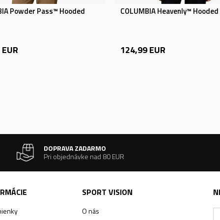
IA Powder Pass™ Hooded
COLUMBIA Heavenly™ Hooded 
EUR
124,99
EUR
DOPRAVA ZADARMO
Pri objednávke nad 80 EUR
ORMÁCIE
SPORT VISION
N
ienky
O nás