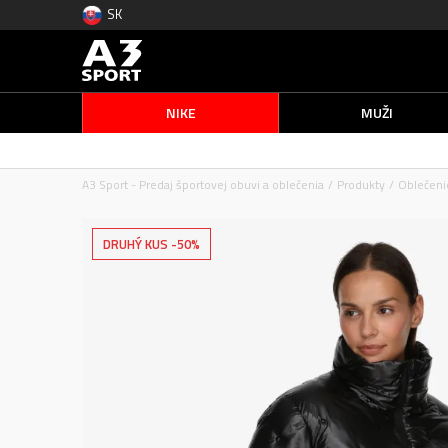
SK
NIKE
MUŽI
A3 Sport - Predaj športovej obuvi a oblečenia
Produkty
Oblečeni
DRUHÝ KUS -50%