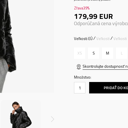
Zľava
39
%
179,99
EUR
Odporúčaná cena výrobc
Veľkosti EÚ
Veľkosti
Veľkosti
XS
S
M
L
Skontrolujte dostupnosť n
Množstvo:
PRIDAŤ DO K