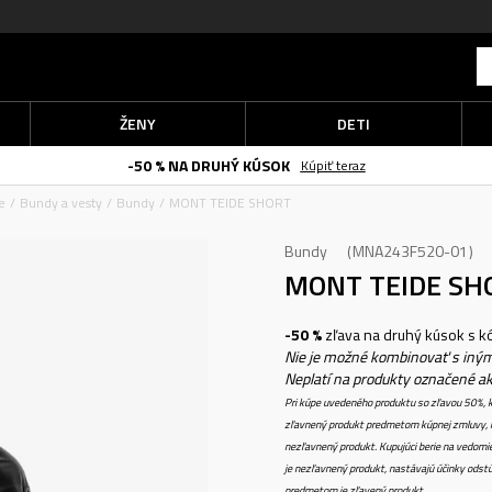
ŽENY
DETI
-50 % NA DRUHÝ KÚSOK
Kúpiť teraz
e
Bundy a vesty
Bundy
MONT TEIDE SHORT
Bundy
MNA243F520-01
MONT TEIDE S
-50 %
zľava na druhý kúsok s 
Nie je možné kombinovať s iným
Neplatí na produkty označené a
Pri kúpe uvedeného produktu so zľavou 50%, k
zľavnený produkt predmetom kúpnej zmluvy, k
nezľavnený produkt. Kupujúci berie na vedomi
je nezľavnený produkt, nastávajú účinky odstú
predmetom je zľavený produkt.