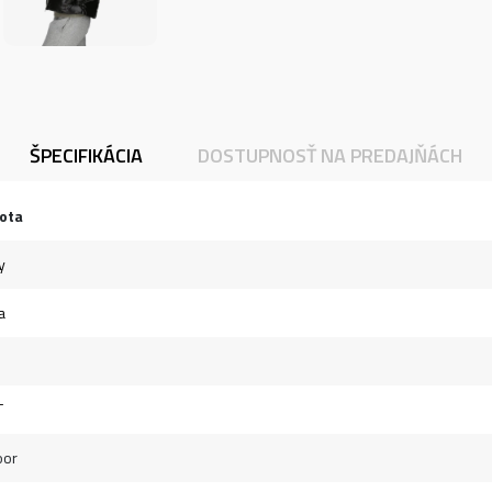
ŠPECIFIKÁCIA
DOSTUPNOSŤ NA PREDAJŇÁCH
ota
y
a
T
oor