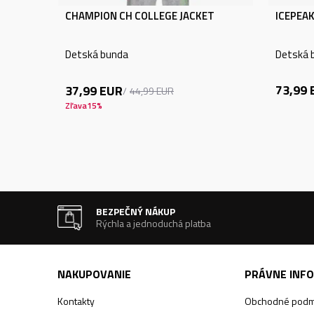
CHAMPION CH COLLEGE JACKET
ICEPEAK
Detská bunda
Detská 
73,99
37,99
EUR
44,99
EUR
Zľava
15
%
BEZPEČNÝ NÁKUP
Rýchla a jednoduchá platba
NAKUPOVANIE
PRÁVNE INF
Kontakty
Obchodné podm