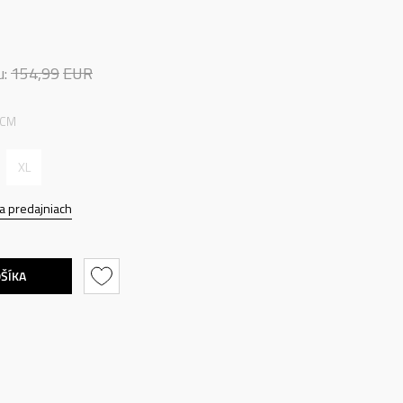
u:
154,99
EUR
 CM
XL
a predajniach
OŠÍKA