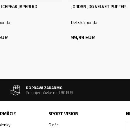
 ICEPEAK JAPERI KD
JORDAN JDG VELVET PUFFER
bunda
Detská bunda
EUR
99,99
EUR
DOPRAVA ZADARMO
Pri objednávke nad 80 EUR
ORMÁCIE
SPORT VISION
N
ienky
O nás