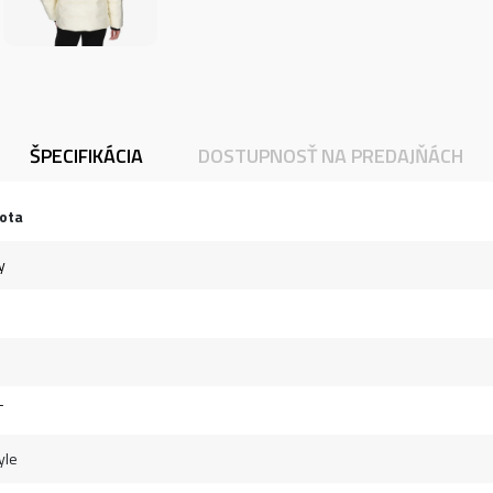
ŠPECIFIKÁCIA
DOSTUPNOSŤ NA PREDAJŇÁCH
ota
y
T
yle