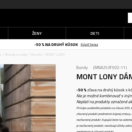
ŽENY
DETI
-50 % NA DRUHÝ KÚSOK
Kúpiť teraz
e
Bundy a vesty
Bundy
MONT LONY
Bundy
MNA253F502-11
MONT LONY
DÁ
-50 %
zľava na druhý kúsok s 
Nie je možné kombinovať s iným
Neplatí na produkty označené a
Pri kúpe uvedeného produktu so zľavou 50%, k
zľavnený produkt predmetom kúpnej zmluvy, k
nezľavnený produkt. Kupujúci berie na vedomi
je nezľavnený produkt, nastávajú účinky odstú
predmetom je zľavený produkt.