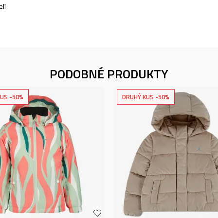
lí
PODOBNÉ PRODUKTY
US -50%
DRUHÝ KUS -50%