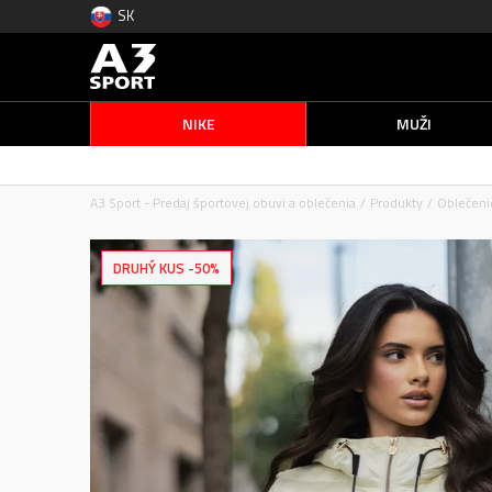
SK
NIKE
MUŽI
A3 Sport - Predaj športovej obuvi a oblečenia
Produkty
Oblečeni
DRUHÝ KUS -50%