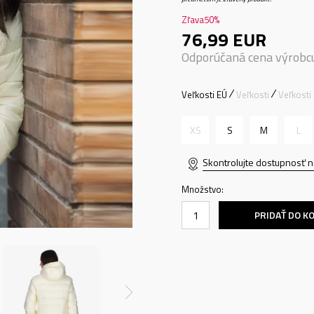
Zľava
50
%
76,99
EUR
Odporúčaná cena výrobc
Veľkosti EÚ
Veľkosti
Veľkosti
XS
S
M
L
Skontrolujte dostupnosť n
Množstvo:
PRIDAŤ DO K