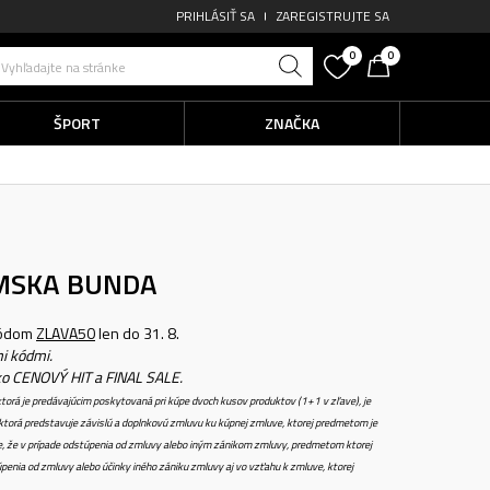
PRIHLÁSIŤ SA
ZAREGISTRUJTE SA
0
0
Vyhľadajte na stránke
ŠPORT
ZNAČKA
MSKA BUNDA
kódom
ZLAVA50
len do 31. 8.
i kódmi.
ko CENOVÝ HIT a FINAL SALE.
torá je predávajúcim poskytovaná pri kúpe dvoch kusov produktov (1+1 v zľave), je
torá predstavuje závislú a doplnkovú zmluvu ku kúpnej zmluve, ktorej predmetom je
e, že v prípade odstúpenia od zmluvy alebo iným zánikom zmluvy, predmetom ktorej
penia od zmluvy alebo účinky iného zániku zmluvy aj vo vzťahu k zmluve, ktorej