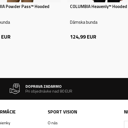
IA Powder Pass™ Hooded
COLUMBIA Heavenly™ Hooded 
bunda
Dámska bunda
EUR
124,99
EUR
DOPRAVA ZADARMO
Pri objednávke nad 80 EUR
ORMÁCIE
SPORT VISION
N
ienky
O nás