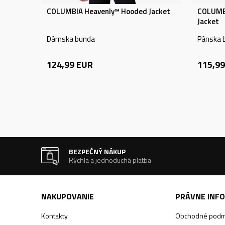
COLUMBIA Heavenly™ Hooded Jacket
COLUMB
Jacket
Dámska bunda
Pánska 
124,99
EUR
115,99
BEZPEČNÝ NÁKUP
Rýchla a jednoduchá platba
NAKUPOVANIE
PRÁVNE INF
Kontakty
Obchodné podm