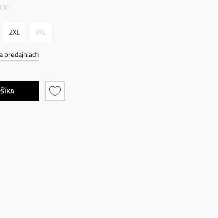
 CM
2XL
3XL
a predajniach
OŠÍKA