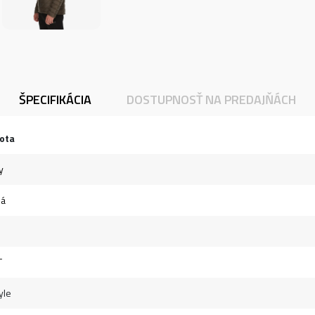
ŠPECIFIKÁCIA
DOSTUPNOSŤ NA PREDAJŇÁCH
ota
y
ná
T
yle