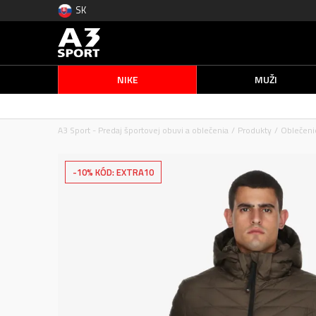
SK
NIKE
MUŽI
A3 Sport - Predaj športovej obuvi a oblečenia
Produkty
Oblečeni
-10% KÓD: EXTRA10