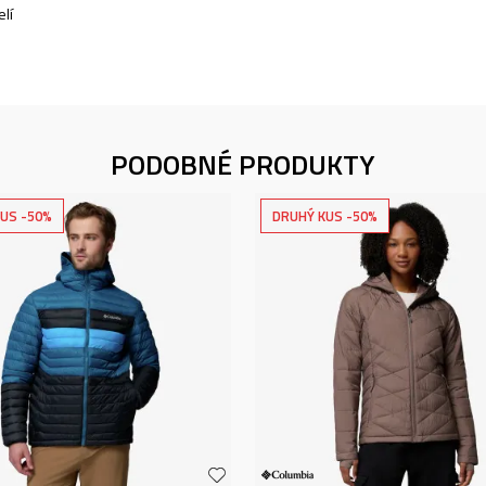
lí
PODOBNÉ PRODUKTY
US -50%
DRUHÝ KUS -50%