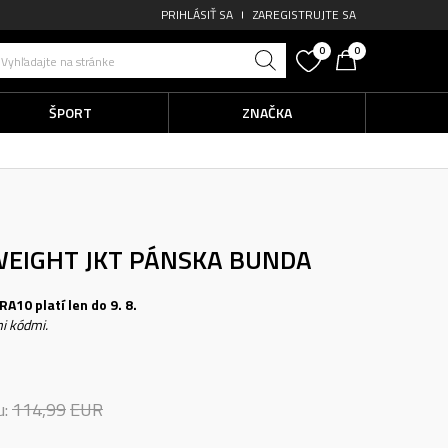
PRIHLÁSIŤ SA
ZAREGISTRUJTE SA
0
0
Vyhľadajte na stránke
ŠPORT
ZNAČKA
EIGHT JKT
PÁNSKA BUNDA
A10 platí len do 9. 8.
i kódmi.
u:
114,99
EUR