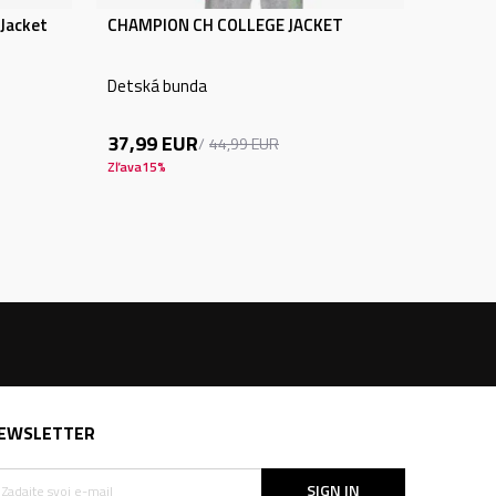
Jacket
CHAMPION CH COLLEGE JACKET
Detská bunda
37,99
EUR
44,99
EUR
Zľava
15
%
EWSLETTER
SIGN IN