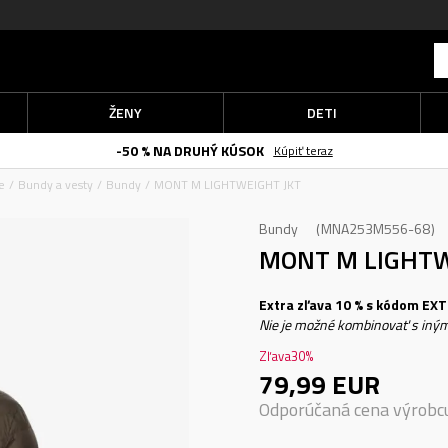
ŽENY
DETI
-50 % NA DRUHÝ KÚSOK
Kúpiť teraz
e
Bundy a vesty
Bundy
MONT M LIGHTWEIGHT JKT
Bundy
MNA253M556-68
MONT M LIGHTW
Extra zľava 10 % s kódom EXTR
Nie je možné kombinovať s iným
Zľava
30
%
79,99
EUR
Odporúčaná cena výrobc