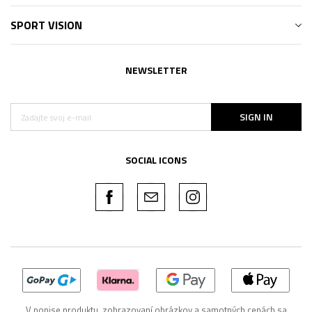
SPORT VISION
NEWSLETTER
SIGN IN
SOCIAL ICONS
V popise produktu, zobrazovaní obrázkov a samotných cenách sa