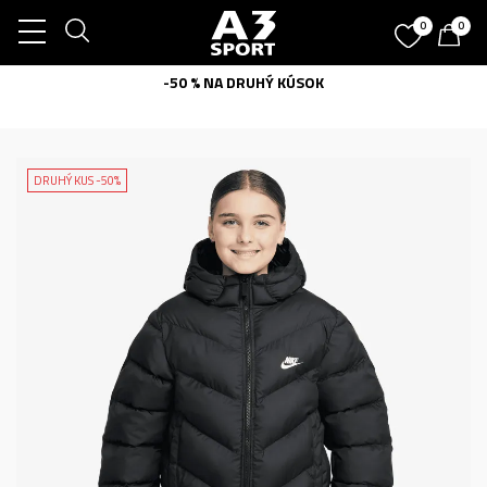
0
0
-50 % NA DRUHÝ KÚSOK
DRUHÝ KUS -50%