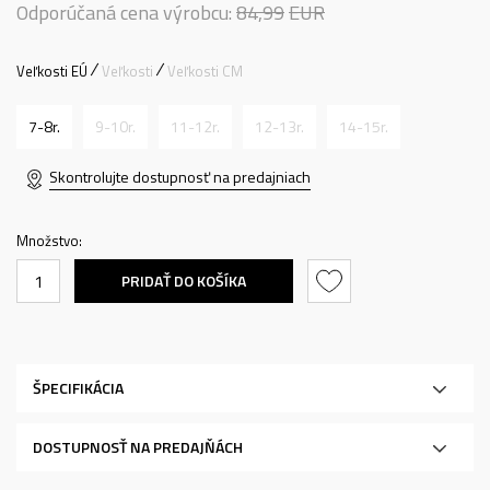
Odporúčaná cena výrobcu:
84,99
EUR
Veľkosti EÚ
Veľkosti
Veľkosti CM
7-8r.
9-10r.
11-12r.
12-13r.
14-15r.
Skontrolujte dostupnosť na predajniach
Množstvo:
PRIDAŤ DO KOŠÍKA
ŠPECIFIKÁCIA
DOSTUPNOSŤ NA PREDAJŇÁCH