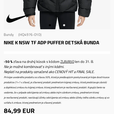
Bundy
HQ4976-010
NIKE K NSW TF ADP PUFFER
DETSKÁ BUNDA
-50 %
zľava na druhý kúsok s kódom
ZLAVA50
len do 31. 8.
Nie je možné kombinovať s inými kódmi.
Neplatí na produkty označené ako CENOVÝ HIT a FINAL SALE.
Pri kúpe uvedeného produktu so zľavou 50%, ktorá je predávajúcim poskytovaná pri kúpe dvoch kusov
produktov (1+1 v zľave), je zľavnený produkt predmetom kúpnej zmluvy, ktorá predstavuje závislú
a doplnkovú zmluvu ku kúpnej zmluve, ktorej predmetom je nezľavnený produkt. Kupujúci berie na
vedomie, že v prípade odstúpenia od zmluvy alebo iným zánikom zmluvy, predmetom ktorej
je nezľavnený produkt, nastávajú účinky odstúpenia od zmluvy alebo účinky iného zániku zmluvy aj vo
vzťahu k zmluve, ktorej predmetom je zľavený produkt.
84,99
EUR