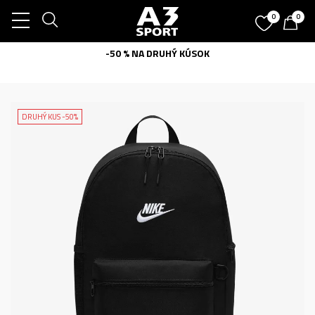
0
0
-50 % NA DRUHÝ KÚSOK
DRUHÝ KUS -50%