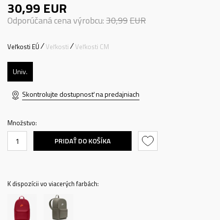
30,99
EUR
Odporúčaná cena výrobcu:
30,99
EUR
Veľkosti EÚ
Veľkosti
Veľkosti CM
Univ.
Skontrolujte dostupnosť na predajniach
Množstvo:
PRIDAŤ DO KOŠÍKA
K dispozícii vo viacerých farbách: