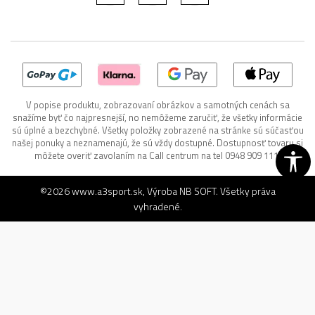
V popise produktu, zobrazovaní obrázkov a samotných cenách sa
snažíme byť čo najpresnejší, no nemôžeme zaručiť, že všetky informácie
sú úplné a bezchybné. Všetky položky zobrazené na stránke sú súčasťou
našej ponuky a neznamenajú, že sú vždy dostupné. Dostupnosť tovaru si
môžete overiť zavolaním na Call centrum na tel 0948 909 111.
©2026
www.a3sport.sk
, Výroba
NB SOFT
. Všetky práva
vyhradené.