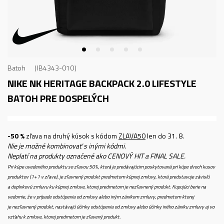
Batoh
IB4343-010
NIKE NK HERITAGE BACKPACK 2.0
LIFESTYLE
BATOH PRE DOSPELÝCH
-50 %
zľava na druhý kúsok s kódom
ZLAVA50
len do 31. 8.
Nie je možné kombinovať s inými kódmi.
Neplatí na produkty označené ako CENOVÝ HIT a FINAL SALE.
Pri kúpe uvedeného produktu so zľavou 50%, ktorá je predávajúcim poskytovaná pri kúpe dvoch kusov
produktov (1+1 v zľave), je zľavnený produkt predmetom kúpnej zmluvy, ktorá predstavuje závislú
a doplnkovú zmluvu ku kúpnej zmluve, ktorej predmetom je nezľavnený produkt. Kupujúci berie na
vedomie, že v prípade odstúpenia od zmluvy alebo iným zánikom zmluvy, predmetom ktorej
je nezľavnený produkt, nastávajú účinky odstúpenia od zmluvy alebo účinky iného zániku zmluvy aj vo
vzťahu k zmluve, ktorej predmetom je zľavený produkt.