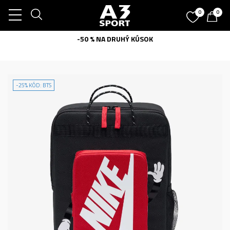
0
0
-50 % NA DRUHÝ KÚSOK
-25% KÓD: BTS