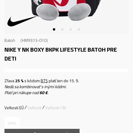
Batoh
HM9973-010
NIKE Y NK BOXY BKPK
LIFESTYLE BATOH PRE
DETI
Zľava
25 %
s kódom
BTS
platí len do 15. 9.
Nedá sa kombinovať s inými kódmi.
Platí pri nákupe nad
60 €
.
Veľkosti EÚ
Veľkosti
Veľkosti CM
Univ.