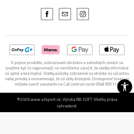
V popise produktu, zobrazovaní obrázkov a samotných cenách sa
snažíme byť čo najpresnejší, no nemôžeme zaručiť, že všetky informácie
sú úplné a bezchybné. Všetky položky zobrazené na stránke sú súčasťou
našej ponuky a neznamenajú, že sú vždy dostupné. Dostupnosť tovaru si
môžete overiť zavolaním na Call centrum na tel 0948 909 111.
©2026
www.a3sport.sk
, Výroba
NB SOFT
. Všetky práva
vyhradené.