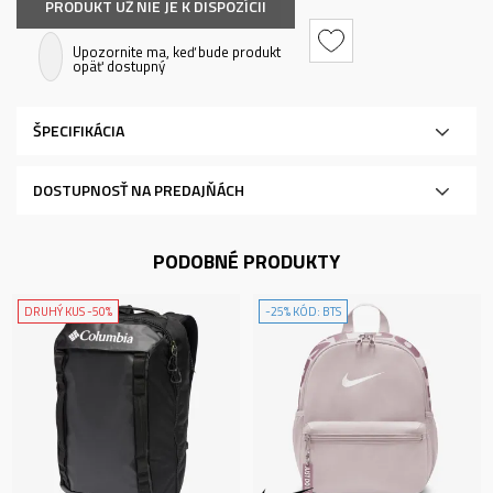
PRODUKT UŽ NIE JE K DISPOZÍCII
Upozornite ma, keď bude produkt
opäť dostupný
ŠPECIFIKÁCIA
DOSTUPNOSŤ NA PREDAJŇÁCH
PODOBNÉ PRODUKTY
DRUHÝ KUS -50%
-25% KÓD: BTS