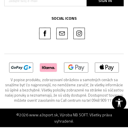
SIGN IN
SOCIAL ICONS
V popise produktu, zobrazovaní obrázkov a samotných cenách sa
snažíme byť čo najpresnejší, no nemôžeme zaručiť, že všetky informácie
sú úplné a bezchybné. Všetky položky zobrazené na stránke sú súčasťou
našej ponuky a neznamenajú, že sú vždy dostupné. Dostupnosť tovaru si
môžete overiť zavolaním na Call centrum na tel 0948 909 111.
©2026
www.a3sport.sk
, Výroba
NB SOFT
. Všetky práva
vyhradené.