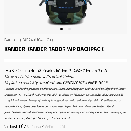
Batoh
KAE241U041-01
KANDER KANDER TABOR WP BACKPACK
-50 %
zľava na druhý kúsok s kódom
ZLAVA50
len do 31. 8.
Nie je možné kombinovať s inými kódmi.
Neplatí na produkty označené ako CENOVÝ HIT a FINAL SALE.
Pri kúpe uvedeného produktu so zľavou 50%, ktorá je predávajúcim poskytovaná pri kúpe dvoch kusov
produktov (1+1 v zľave), je zľavnený produkt predmetom kúpnej zmluvy, ktorá predstavuje závislú
a doplnkovú zmluvu ku kúpnej zmluve, ktorej predmetom je nezľavnený produkt. Kupujúci berie na
vedomie, že v prípade odstúpenia od zmluvy alebo iným zánikom zmluvy, predmetom ktorej
je nezľavnený produkt, nastávajú účinky odstúpenia od zmluvy alebo účinky iného zániku zmluvy aj vo
vzťahu k zmluve, ktorej predmetom je zľavený produkt.
Veľkosti EÚ
Veľkosti
Veľkosti CM