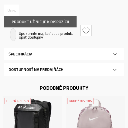
Univ.
PRODUKT UŽ NIE JE K DISPOZÍCII
Upozornite ma, keď bude produkt
opäť dostupný
ŠPECIFIKÁCIA
DOSTUPNOSŤ NA PREDAJŇÁCH
PODOBNÉ PRODUKTY
DRUHÝ KUS -50%
DRUHÝ KUS -50%