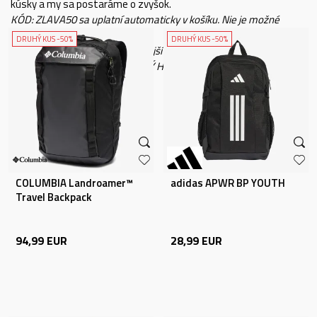
kúsky a my sa postaráme o zvyšok.
KÓD: ZLAVA50 sa uplatní automaticky v košíku. Nie je možné
kombinovať s inými kódmi.
DRUHÝ KUS -50%
DRUHÝ KUS -50%
*Extra 50 % zľava na druhý lacnejší kúsok sa nevzťahuje na
produkty označené ako CENOVÝ HIT a FINAL SALE.
COLUMBIA Landroamer™
adidas APWR BP YOUTH
Travel Backpack
94,99
EUR
28,99
EUR