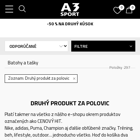
0
0
-50 % NA DRUHÝ KÚSOK
FILTRE
Batohy a tašky
Položky
297
Zoznam: Druhý produkt za polovic
DRUHÝ PRODUKT ZA POLOVIC
Platí takmer na všetko z nášho e-shopu okrem produktov
označených ako CENOVÝ HIT.
Nike, adidas, Puma, Champion aj ďalšie obľúbené značky. Tréning,
beh, lifestyle, outdoor… jednoducho všetko. Hoď do košíka dva